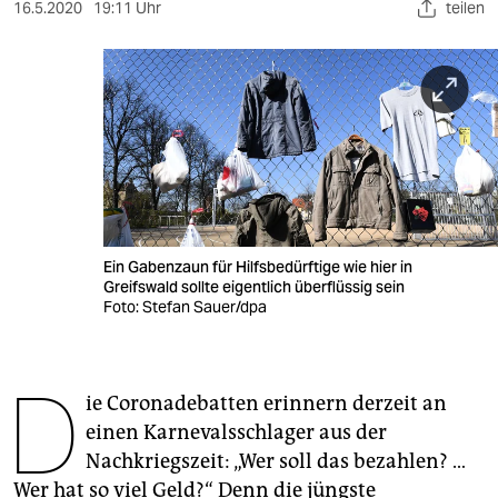
berlin
16.5.2020
19:11 Uhr
teilen
nord
wahrheit
verlag
verlag
veranstaltungen
Ein Gabenzaun für Hilfsbedürftige wie hier in
shop
Greifswald sollte eigentlich überflüssig sein
Foto: Stefan Sauer/dpa
fragen & hilfe
unterstützen
D
ie Coronadebatten erinnern derzeit an
abo
einen Karnevalsschlager aus der
genossenschaft
Nachkriegszeit: „Wer soll das bezahlen? …
Wer hat so viel Geld?“ Denn die jüngste