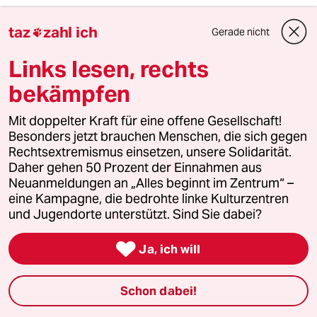
taz
zahl ich
Gerade nicht

Vordenker112
V
16.05.2020
,
20:32 Uhr
Links lesen, rechts
Haben wir durch die Krise nicht genug neue
bekämpfen
Schulden? Von der Rezession der Wirtschaft
ganz zu schweigen. Was haben Länder und
Gemeinden mit den Steuerüberschüssen der
Mit doppelter Kraft für eine offene Gesellschaft!
letzten Jahre gemacht? Wir Steuerzahlere
Besonders jetzt brauchen Menschen, die sich gegen
müssen das alles finanzieren, selbst den
Rechtsextremismus einsetzen, unsere Solidarität.
Lebensunteerhalt aller Politiker.
Daher gehen 50 Prozent der Einnahmen aus
Neuanmeldungen an „Alles beginnt im Zentrum“ –
eine Kampagne, die bedrohte linke Kulturzentren
und Jugendorte unterstützt. Sind Sie dabei?
76530 (Profil gelöscht)
7G
16.05.2020
,
19:36 Uhr

Ja, ich will
Mit der Arrm-Reich-Schere heute ist es wie mit
den Arbeitslosenzahlen in den 1980ern in der
alten BRD. Es wurde gewettet, wie viele
Schon dabei!
Arbeitslose das Land verkraftet. Bei den Armen