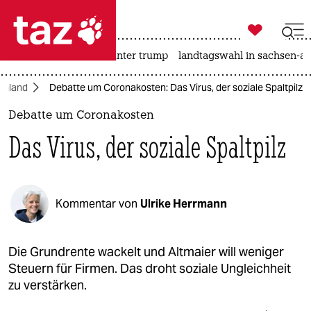

taz zahl ich
nahost-konflikt
usa unter trump
landtagswahl in sachsen-an

taz zahl ich
chland
Debatte um Coronakosten: Das Virus, der soziale Spaltpilz
taz zahl ich
Debatte um Coronakosten
themen
Das Virus, der soziale Spaltpilz
politik
öko
Kommentar von
Ulrike Herrmann
gesellschaft
kultur
Die Grundrente wackelt und Altmaier will weniger
Steuern für Firmen. Das droht soziale Ungleichheit
sport
zu verstärken.