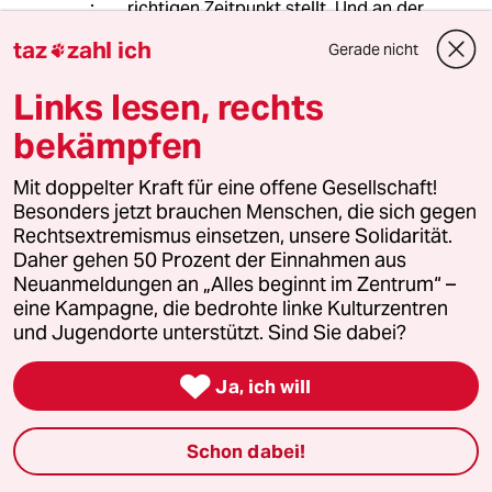
richtigen Zeitpunkt stellt. Und an der
Stelle ist Spahn raus!
taz
zahl ich
Gerade nicht

Links lesen, rechts
Achim Kniefel
AK
bekämpfen
11.03.2021
,
14:12 Uhr
@Christian Lange:
Mit doppelter Kraft für eine offene Gesellschaft!
Spahn ist ja sogar so fleißig, dass er
Besonders jetzt brauchen Menschen, die sich gegen
neben dem anstrengenden Beruf als
Rechtsextremismus einsetzen, unsere Solidarität.
Minister noch seine Spendenessen
Daher gehen 50 Prozent der Einnahmen aus
und den Ankauf von Villen und
Neuanmeldungen an „Alles beginnt im Zentrum“ –
Eigentumswohnungen schultert! Und
eine Kampagne, die bedrohte linke Kulturzentren
dann noch die aufwändigen
und Jugendorte unterstützt. Sind Sie dabei?
Recherchen, welcher Journalist ihn
beim Grundbuchamt ausspioniert....

Ja, ich will
Schon dabei!
Bolzkopf
11.03.2021
,
09:57 Uhr