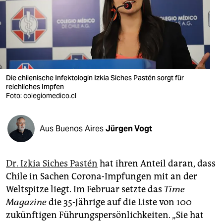
berlin
nord
wahrheit
verlag
Die chilenische Infektologin Izkia Siches Pastén sorgt für
verlag
reichliches Impfen
Foto: colegiomedico.cl
veranstaltungen
shop
Aus Buenos Aires
Jürgen Vogt
fragen & hilfe
Dr. Izkia Siches Pastén
hat ihren Anteil daran, dass
unterstützen
Chile in Sachen Corona-Impfungen mit an der
abo
Weltspitze liegt. Im Februar setzte das
Time
Magazine
die 35-Jährige auf die Liste von 100
genossenschaft
zukünftigen Führungspersönlichkeiten. „Sie hat