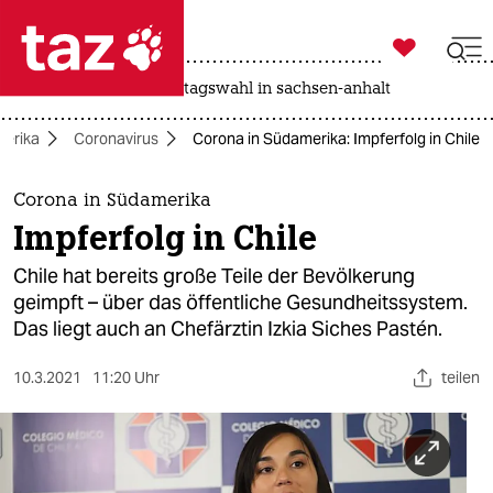

taz zahl ich
drohnen
rente
landtagswahl in sachsen-anhalt

taz zahl ich
erika
Coronavirus
Corona in Südamerika: Impferfolg in Chile
taz zahl ich
themen
Corona in Südamerika
Impferfolg in Chile
politik
Chile hat bereits große Teile der Bevölkerung
öko
geimpft – über das öffentliche Gesundheitssystem.
Das liegt auch an Chefärztin Izkia Siches Pastén.
gesellschaft
10.3.2021
11:20 Uhr
teilen
kultur
sport