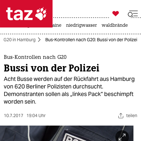

taz zahl ich
hitze
krieg in der ukraine
niedrigwasser
waldbrände

taz zahl ich
G20 in Hamburg
Bus-Kontrollen nach G20: Bussi von der Polizei
taz zahl ich
themen
Bus-Kontrollen nach G20
Bussi von der Polizei
politik
Acht Busse werden auf der Rückfahrt aus Hamburg
öko
von 620 Berliner Polizisten durchsucht.
Demonstranten sollen als „linkes Pack“ beschimpft
gesellschaft
worden sein.
kultur
10.7.2017
19:04 Uhr
teilen
sport