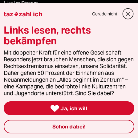
Live im Stream
taz
zahl ich
Gerade nicht

Vergangene
Links lesen, rechts
taz lab 2027
bekämpfen
Mit doppelter Kraft für eine offene Gesellschaft!
Besonders jetzt brauchen Menschen, die sich gegen
Mehr taz Lesestoff
Rechtsextremismus einsetzen, unsere Solidarität.
Daher gehen 50 Prozent der Einnahmen aus
Neuanmeldungen an „Alles beginnt im Zentrum“ –
taz Blogs
eine Kampagne, die bedrohte linke Kulturzentren
und Jugendorte unterstützt. Sind Sie dabei?
taz FUTURZWEI

Ja, ich will
Le Monde diplomatique
Schon dabei!
taz Archiv