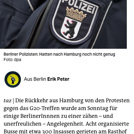
berlin
nord
wahrheit
verlag
verlag
Berliner Polizisten: Hatten nach Hamburg noch nicht genug
Foto: dpa
veranstaltungen
shop
Aus Berlin
Erik Peter
fragen & hilfe
unterstützen
taz
| Die Rückkehr aus Hamburg von den Protesten
gegen das G20-Treffen wurde am Sonntag für
abo
einige BerlinerInnnen zu einer zähen – und
unerfreulichen – Angelegenheit. Acht organisierte
genossenschaft
Busse mit etwa 300 Insassen gerieten am Rasthof