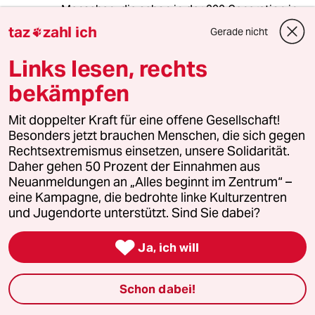
Menschen, die schon in der 200 Generation in
diesen Land leben können eine deutlich
taz
zahl ich
Gerade nicht

schwächere Bindung an die Gesellschaft haben
wie so mancher Immigrant. Alleine zwischen
Links lesen, rechts
der Immigration und der Bindung an die
bekämpfen
Geselschaft einen Zusammenhang darstellen
zu wollen ist mehr als bedenklich.
Mit doppelter Kraft für eine offene Gesellschaft!
Besonders jetzt brauchen Menschen, die sich gegen
Rechtsextremismus einsetzen, unsere Solidarität.
Thomas Brunst
TB
Daher gehen 50 Prozent der Einnahmen aus
13.07.2020
,
20:39 Uhr
Neuanmeldungen an „Alles beginnt im Zentrum“ –
taz-Zitat: “(...) Akteure wie die AfD seien „sehr
eine Kampagne, die bedrohte linke Kulturzentren
bemüht“, Migration und Kriminalität in
und Jugendorte unterstützt. Sind Sie dabei?
Zusammenhang zu bringen. Das sei ein
„klassisches rechtes und rassistisches

Ja, ich will
Narrativ“. Gerade deshalb sei die Polizei
„aufgefordert, in der öffentlichen Debatte sehr
sensibel mit diesen Themen umzugehen – statt
Schon dabei!
den Eindruck zu erwecken, es gebe solche