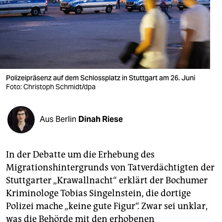
berlin
nord
wahrheit
verlag
Polizeipräsenz auf dem Schlossplatz in Stuttgart am 26. Juni
Foto: Christoph Schmidt/dpa
verlag
veranstaltungen
Aus Berlin
Dinah Riese
shop
fragen & hilfe
In der Debatte um die Erhebung des
unterstützen
Migrationshintergrunds von Tatverdächtigten der
Stuttgarter „Krawallnacht“ erklärt der Bochumer
abo
Kriminologe Tobias Singelnstein, die dortige
genossenschaft
Polizei mache „keine gute Figur“. Zwar sei unklar,
was die Behörde mit den erhobenen