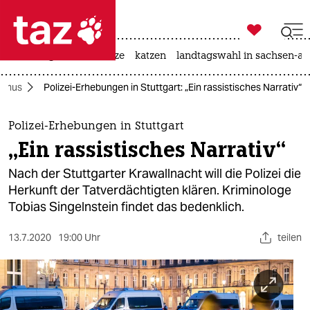

taz zahl ich
iran-krieg
ceuta
hitze
katzen
landtagswahl in sachsen-an

taz zahl ich
ismus
Polizei-Erhebungen in Stuttgart: „Ein rassistisches Narrativ“
taz zahl ich
themen
Polizei-Erhebungen in Stuttgart
„Ein rassistisches Narrativ“
politik
Nach der Stuttgarter Krawallnacht will die Polizei die
öko
Herkunft der Tatverdächtigten klären. Kriminologe
Tobias Singelnstein findet das bedenklich.
gesellschaft
13.7.2020
19:00 Uhr
teilen
kultur
sport