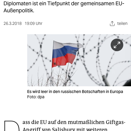
berlin
Diplomaten ist ein Tiefpunkt der gemeinsamen EU-
Außenpolitik.
nord
26.3.2018
19:09 Uhr
teilen
wahrheit
verlag
verlag
veranstaltungen
shop
fragen & hilfe
Es wird leer in den russischen Botschaften in Europa
unterstützen
Foto: dpa
abo
D
genossenschaft
ass die EU auf den mutmaßlichen Giftgas-
Angriff von Salisbury mit weiteren