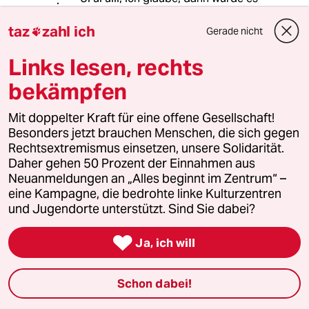
noch teurer werden, ihn wieder
halbwegs zu besänftigen!
taz
zahl ich
Gerade nicht

Links lesen, rechts
Arianus
A
bekämpfen
27.03.2018
,
00:41 Uhr
Mit doppelter Kraft für eine offene Gesellschaft!
*und Erdogan bring politische Gegner in
Besonders jetzt brauchen Menschen, die sich gegen
Deutschland um.
Rechtsextremismus einsetzen, unsere Solidarität.
Daher gehen 50 Prozent der Einnahmen aus
sowohl die Taz, wie auch andere Zeitungen
Neuanmeldungen an „Alles beginnt im Zentrum“ –
haben darüber berichtet das in Deutschland
eine Kampagne, die bedrohte linke Kulturzentren
gezielt kurdische Aktivisten, so wie politische
und Jugendorte unterstützt. Sind Sie dabei?
Gegener Erdogans höchstwahrscheinlich vom
türkischen Geheimdienst unter dem

Dachverband Dibib ausspioniert und
Ja, ich will
anschließend umgebracht wurden. Es gab
dazu wohl auch Zeugenausausagen von
Schon dabei!
türkischen Überläufern.
Aber eine Reaktion von Deutscher Seite oder