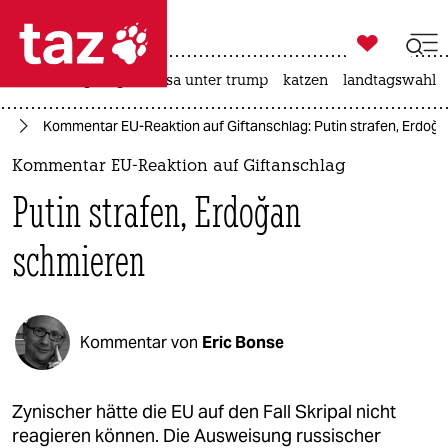

taz zahl ich
hitze
bergsteigen
usa unter trump
katzen
landtagswahl i

taz zahl ich
pa
Kommentar EU-Reaktion auf Giftanschlag: Putin strafen, Erdoğ
taz zahl ich
Kommentar EU-Reaktion auf Giftanschlag
themen
Putin strafen, Erdoğan
politik
schmieren
öko
gesellschaft
Kommentar von
Eric Bonse
kultur
sport
Zynischer hätte die EU auf den Fall Skripal nicht
reagieren können. Die Ausweisung russischer