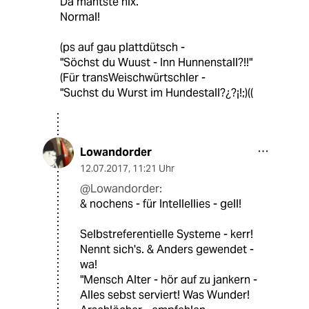
Da mähtste nix.
Normal!
(ps auf gau plattdütsch -
"Söchst du Wuust - Inn Hunnenstall?!!"
(Für transWeischwürtschler -
"Suchst du Wurst im Hundestall?¿?¡!;)((
Lowandorder
12.07.2017
,
11:21 Uhr
@Lowandorder:
& nochens - für Intellellies - gell!
Selbstreferentielle Systeme - kerr!
Nennt sich's. & Anders gewendet -
wa!
"Mensch Alter - hör auf zu jankern -
Alles sebst serviert! Was Wunder!