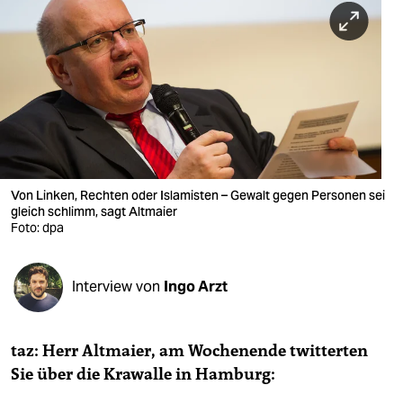
berlin
nord
wahrheit
verlag
verlag
veranstaltungen
Von Linken, Rechten oder Islamisten – Gewalt gegen Personen sei
gleich schlimm, sagt Altmaier
Foto: dpa
shop
fragen & hilfe
Interview von
Ingo Arzt
unterstützen
abo
taz: Herr Altmaier, am Wochenende twitterten
genossenschaft
Sie über die Krawalle in Hamburg: