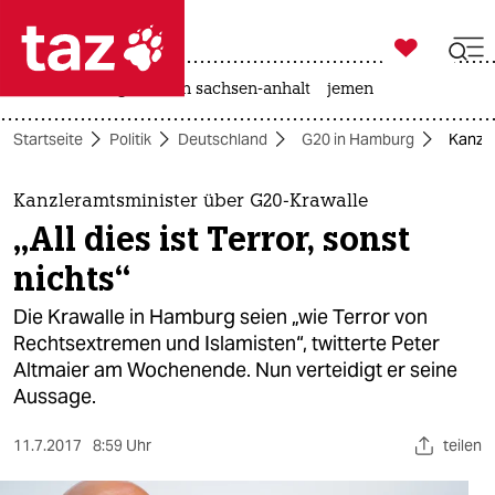

taz zahl ich
rente
landtagswahl in sachsen-anhalt
jemen

taz zahl ich
Startseite
Politik
Deutschland
G20 in Hamburg
Kanzle
taz zahl ich
themen
Kanzleramtsminister über G20-Krawalle
„All dies ist Terror, sonst
politik
nichts“
öko
Die Krawalle in Hamburg seien „wie Terror von
Rechtsextremen und Islamisten“, twitterte Peter
gesellschaft
Altmaier am Wochenende. Nun verteidigt er seine
Aussage.
kultur
sport
11.7.2017
8:59 Uhr
teilen