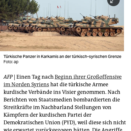
berlin
nord
wahrheit
verlag
verlag
Türkische Panzer in Karkamis an der türkisch-syrischen Grenze
Foto: ap
veranstaltungen
shop
AFP
| Einen Tag nach
Beginn ihrer Großoffensive
im Norden Syriens
hat die türkische Armee
fragen & hilfe
kurdische Verbände ins Visier genommen. Nach
unterstützen
Berichten von Staatsmedien bombardierten die
Streitkräfte im Nachbarland Stellungen von
abo
Kämpfern der kurdischen Partei der
genossenschaft
Demokratischen Union (PYD), weil diese sich nicht
wie erwartet zurückgezogen hätten. Die Angriffe