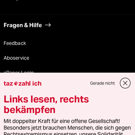
Fragen & Hilfe
Feedback
Aboservice
ePaper Login
taz
zahl ich
Gerade nicht

Downloads für Abonnierende
Links lesen, rechts
bekämpfen
© 2026 taz Verlags und Vertriebs GmbH
Mit doppelter Kraft für eine offene Gesellschaft!
Alle Rechte vorbehalten. Bei rechtlichen Fragen oder für Genehmigungen
wenden Sie sich bitte an
lizenzen@taz.de
Besonders jetzt brauchen Menschen, die sich gegen
Rechtsextremismus einsetzen, unsere Solidarität.