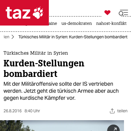

taz zahl ich
hitze
krieg in der ukraine
us-demokraten
nahost-konflikt

taz zahl ich
yrien
Türkisches Militär in Syrien: Kurden-Stellungen bombardiert
taz zahl ich
themen
Türkisches Militär in Syrien
Kurden-Stellungen
politik
bombardiert
öko
Mit der Militäroffensive sollte der IS vertrieben
werden. Jetzt geht die türkisch Armee aber auch
gesellschaft
gegen kurdische Kämpfer vor.
kultur
26.8.2016
8:40 Uhr
teilen
sport