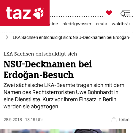

taz zahl ich
hitze
krieg in der ukraine
niedrigwasser
ceuta
waldbrän

taz zahl ich
U)
LKA Sachsen entschuldigt sich: NSU-Decknamen bei Erdoğan-
taz zahl ich
themen
LKA Sachsen entschuldigt sich
NSU-Decknamen bei
politik
Erdoğan-Besuch
öko
Zwei sächsische LKA-Beamte tragen sich mit dem
Namen des Rechtsterroristen Uwe Böhnhardt in
gesellschaft
eine Dienstliste. Kurz vor ihrem Einsatz in Berlin
werden sie abgezogen.
kultur
sport
28.9.2018
13:19 Uhr
teilen