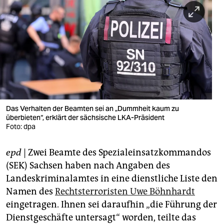
berlin
nord
wahrheit
verlag
verlag
veranstaltungen
Das Verhalten der Beamten sei an „Dummheit kaum zu
überbieten“, erklärt der sächsische LKA-Präsident
shop
Foto: dpa
fragen & hilfe
epd
| Zwei Beamte des Spezialeinsatzkommandos
(SEK) Sachsen haben nach Angaben des
unterstützen
Landeskriminalamtes in eine dienstliche Liste den
abo
Namen des
Rechtsterroristen Uwe Böhnhardt
eingetragen. Ihnen sei daraufhin „die Führung der
genossenschaft
Dienstgeschäfte untersagt“ worden, teilte das