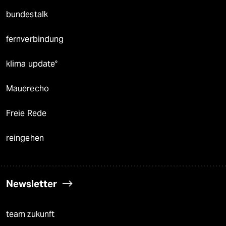
bundestalk
fernverbindung
klima update°
Mauerecho
Freie Rede
reingehen
Newsletter
team zukunft