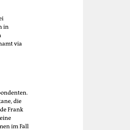
ei
n in
n
enamt via
spondenten.
ane, die
nde Frank
eine
men im Fall