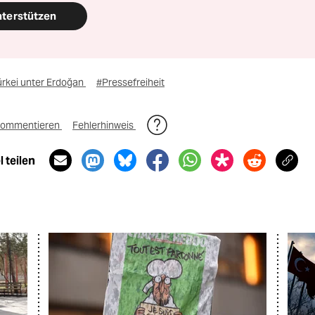
nterstützen
ürkei unter Erdoğan
#Pressefreiheit
ommentieren
Fehlerhinweis
 teilen