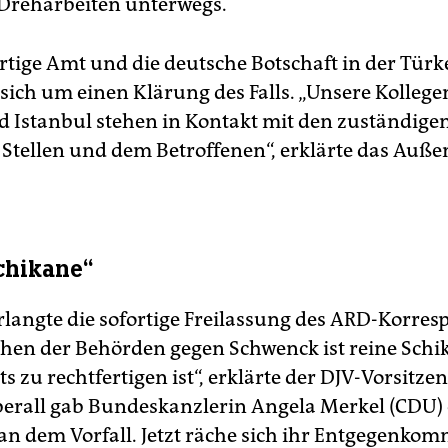
 Dreharbeiten unterwegs.
tige Amt und die deutsche Botschaft in der Türk
ich um einen Klärung des Falls. „Unsere Kollege
 Istanbul stehen in Kontakt mit den zuständige
 Stellen und dem Betroffenen“, erklärte das Auß
chikane“
rlangte die sofortige Freilassung des ARD-Korre
hen der Behörden gegen Schwenck ist reine Schik
s zu rechtfertigen ist“, erklärte der DJV-Vorsitze
berall gab Bundeskanzlerin Angela Merkel (CDU) 
an dem Vorfall. Jetzt räche sich ihr Entgegenkom