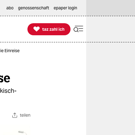
abo
genossenschaft
epaper login

taz zahl ich
taz zahl ich
ie Einreise
se
kisch-
teilen