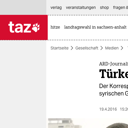
hautnavigation anspringen
hauptinhalt anspringen
footer anspringen
verlag
veranstaltungen
shop
fragen &
hitze
landtagswahl in sachsen-anhalt

taz zahl ich
taz zahl ich
Startseite
Gesellschaft
Medien
themen
politik
ARD-Journali
Türke
öko
Der Korres
gesellschaft
syrischen G
kultur
19.4.2016
15:2
sport