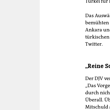
Türkei für
Das Auswär
bemühten s
Ankara und
türkischen
Twitter.
„Reine S
Der DJV ve
„Das Vorge
durch nicht
Überall. Ü
Mitschuld 