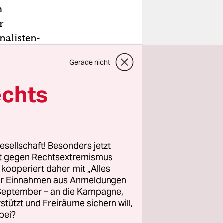
m
r
nalisten-
schen
Gerade nicht
s. Auch das
echts
 genannt
n, dass es
en
esellschaft! Besonders jetzt
rt gegen Rechtsextremismus
z kooperiert daher mit „Alles
ller Einnahmen aus Anmeldungen
. September – an die Kampagne,
rstützt und Freiräume sichern will,
bei?