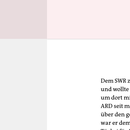
Dem SWR z
und wollte
um dort mi
ARD seit m
über den g
war er dem