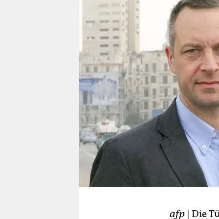
berlin
nord
wahrheit
verlag
verlag
veranstaltungen
shop
fragen & hilfe
unterstützen
abo
genossenschaft
afp
| Die 