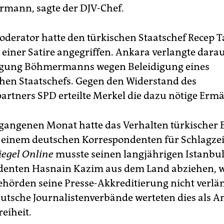
mann, sagte der DJV-Chef.
derator hatte den türkischen Staatschef Recep T
 einer Satire angegriffen. Ankara verlangte dara
olgung Böhmermanns wegen Beleidigung eines
hen Staatschefs. Gegen den Widerstand des
partners SPD erteilte Merkel die dazu nötige Erm
rgangenen Monat hatte das Verhalten türkischer
einem deutschen Korrespondenten für Schlagze
iegel Online
musste seinen langjährigen Istanbul
enten Hasnain Kazim aus dem Land abziehen, we
ehörden seine Presse-Akkreditierung nicht verlä
eutsche Journalistenverbände werteten dies als An
reiheit.