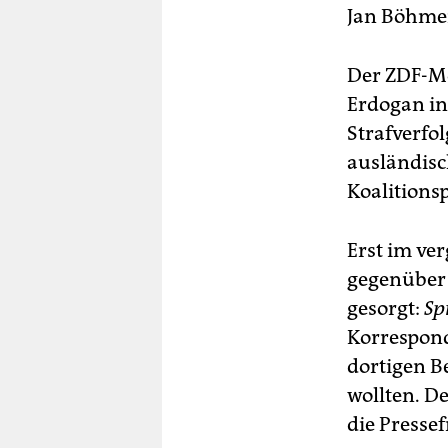
Jan Böhmer
Der ZDF-Mo
Erdogan in
Strafverf
ausländisc
Koalitions
Erst im ve
gegenüber 
gesorgt:
Sp
Korrespond
dortigen B
wollten. D
die Pressef