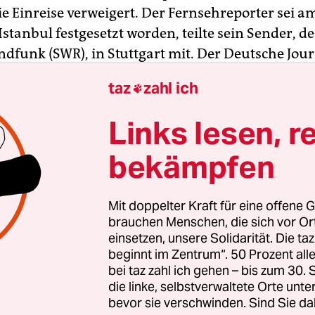
ie Einreise verweigert. Der Fernsehreporter sei a
stanbul festgesetzt worden, teilte sein Sender, de
dfunk (SWR), in Stuttgart mit. Der Deutsche Jour
JV) reagierte empört auf das Vorgehen der türki
taz
zahl ich

nd verlangte die sofortige Freilassung Schwenck
Amt schaltete sich in den Fall ein.
Links lesen, r
bekämpfen
 die Festsetzung seien Schwenck zunächst nicht
lärte der SWR. Ihm sei lediglich mitgeteilt worde
erk zu seinem Namen gebe. Schwenck sei in ein
Mit doppelter Kraft für eine offene G
aum des Flughafens gebracht worden.
brauchen Menschen, die sich vor O
einsetzen, unsere Solidarität. Die ta
beginnt im Zentrum“. 50 Prozent a
bei taz zahl ich gehen – bis zum 30
die linke, selbstverwaltete Orte unte
bevor sie verschwinden. Sind Sie da