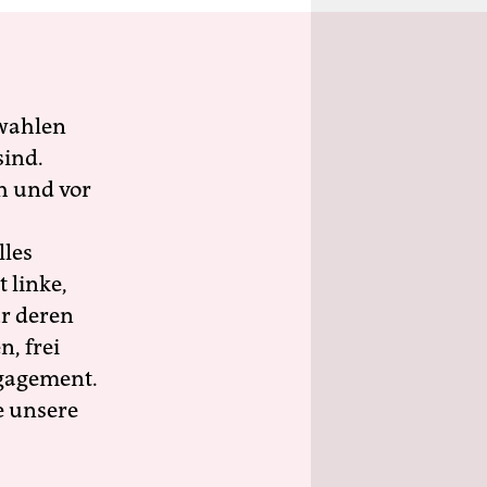
wahlen
sind.
h und vor
lles
 linke,
ür deren
n, frei
ngagement.
e unsere