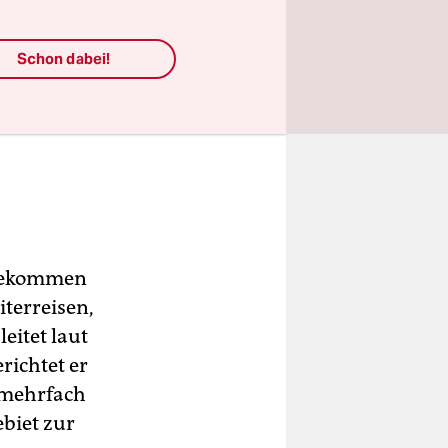
Schon dabei!
 gekommen
iterreisen,
eitet laut
richtet er
 mehrfach
biet zur