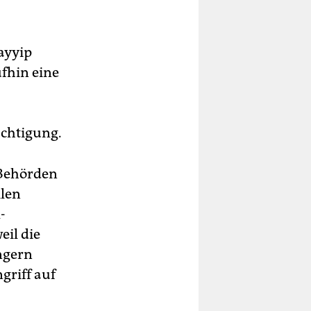
ayyip
ufhin eine
ächtigung.
 Behörden
ilen
-
il die
ngern
griff auf