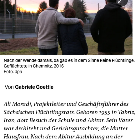
berlin
nord
wahrheit
verlag
verlag
Nach der Wende damals, da gab es in dem Sinne keine Flüchtlinge:
Geflüchtete in Chemnitz, 2016
veranstaltungen
Foto: dpa
shop
Von
Gabriele Goettle
fragen & hilfe
unterstützen
Ali Moradi, Projektleiter und Geschäftsführer des
Sächsischen Flüchtlingsrats. Geboren 1955 in Tabriz,
abo
Iran, dort Besuch der Schule und Abitur. Sein Vater
war Architekt und Gerichtsgutachter, die Mutter
genossenschaft
Hausfrau. Nach dem Abitur Ausbildung an der