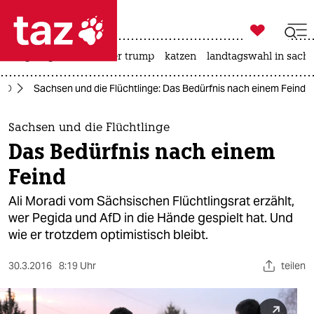

taz zahl ich
bergsteigen
usa unter trump
katzen
landtagswahl in sachs

taz zahl ich
AfD
Sachsen und die Flüchtlinge: Das Bedürfnis nach einem Feind
taz zahl ich
themen
Sachsen und die Flüchtlinge
Das Bedürfnis nach einem
politik
Feind
öko
Ali Moradi vom Sächsischen Flüchtlingsrat erzählt,
wer Pegida und AfD in die Hände gespielt hat. Und
gesellschaft
wie er trotzdem optimistisch bleibt.
kultur
30.3.2016
8:19 Uhr
teilen
sport