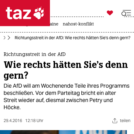

taz zahl ich
hitze
krieg in der ukraine
nahost-konflikt

taz zahl ich
AfD
Richtungsstreit in der AfD: Wie rechts hätten Sie's denn gern?
taz zahl ich
themen
Richtungsstreit in der AfD
Wie rechts hätten Sie's denn
politik
gern?
öko
Die AfD will am Wochenende Teile ihres Programms
beschließen. Vor dem Parteitag bricht ein alter
gesellschaft
Streit wieder auf, diesmal zwischen Petry und
Höcke.
kultur
sport
29.4.2016
12:18 Uhr
teilen