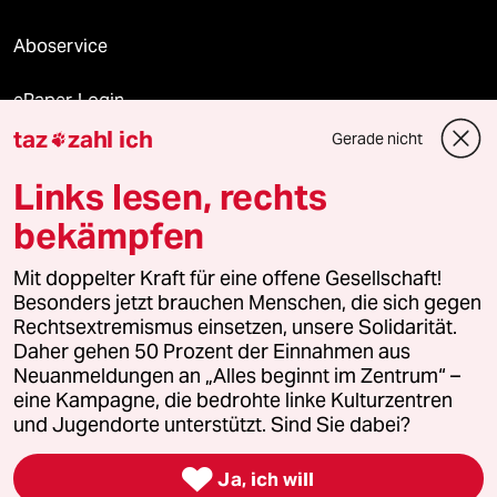
Aboservice
ePaper Login
taz
zahl ich
Gerade nicht

Downloads für Abonnierende
Links lesen, rechts
bekämpfen
© 2026 taz Verlags und Vertriebs GmbH
Mit doppelter Kraft für eine offene Gesellschaft!
Alle Rechte vorbehalten. Bei rechtlichen Fragen oder für Genehmigungen
wenden Sie sich bitte an
lizenzen@taz.de
Besonders jetzt brauchen Menschen, die sich gegen
Rechtsextremismus einsetzen, unsere Solidarität.
Daher gehen 50 Prozent der Einnahmen aus
Feedback
Redaktionsstatut
Kommune-Richtlinien
KI-
Neuanmeldungen an „Alles beginnt im Zentrum“ –
eine Kampagne, die bedrohte linke Kulturzentren
Leitlinie
Informant
Datenschutz
Impressum
AGB
und Jugendorte unterstützt. Sind Sie dabei?
Seitenwende
Einwilligungen widerrufen (Ads)

Ja, ich will