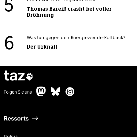
5
Unfall von CDU-Abgeordnetem
Thomas Bareiß crasht bei voller
Dröhnung
6
Was tun gegen den Energiewende-Rollback?
Der Urknall
taz

Folgen Sie uns
Ressorts
Politik