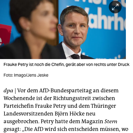
berlin
nord
wahrheit
verlag
verlag
veranstaltungen
Frauke Petry ist noch die Chefin, gerät aber von rechts unter Druck
shop
Foto: Imago/Jens Jeske
fragen & hilfe
dpa
| Vor dem AfD-Bundesparteitag an diesem
Wochenende ist der Richtungsstreit zwischen
unterstützen
Parteichefin Frauke Petry und dem Thüringer
abo
Landesvorsitzenden Björn Höcke neu
ausgebrochen. Petry hatte dem Magazin
Stern
genossenschaft
gesagt: „Die AfD wird sich entscheiden müssen, wo