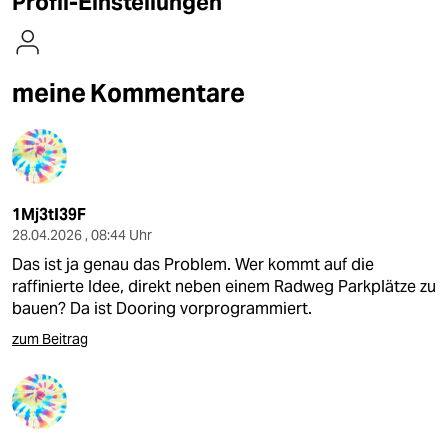
Profil-Einstellungen
berlin
nord
meine Kommentare
wahrheit
verlag
verlag
1Mj3tI39F
veranstaltungen
28.04.2026 , 08:44 Uhr
shop
Das ist ja genau das Problem. Wer kommt auf die
raffinierte Idee, direkt neben einem Radweg Parkplätze zu
fragen & hilfe
bauen? Da ist Dooring vorprogrammiert.
unterstützen
zum Beitrag
abo
genossenschaft