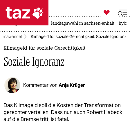

taz zahl ich
niedrigwasser
rente
landtagswahl in sachsen-anhalt
hybri

taz zahl ich
Klimawandel
Klimageld für soziale Gerechtigkeit: Soziale Ignoranz
taz zahl ich
Klimageld für soziale Gerechtigkeit
themen
Soziale Ignoranz
politik
öko
Kommentar von
Anja Krüger
gesellschaft
kultur
Das Klimageld soll die Kosten der Transformation
gerechter verteilen. Dass nun auch Robert Habeck
sport
auf die Bremse tritt, ist fatal.