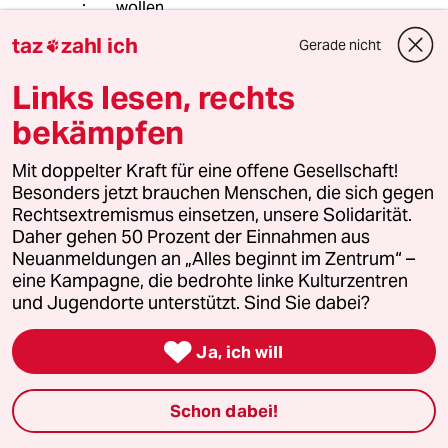
wollen.
Was sie verstecken wollen:
taz
zahl ich
Gerade nicht

Schlimmer als die Ampel geht immer.
Links lesen, rechts
bekämpfen
Matt Gekachelt
27.09.2023
,
15:55 Uhr
Mit doppelter Kraft für eine offene Gesellschaft!
@Tom Lehner:
Besonders jetzt brauchen Menschen, die sich gegen
Geht mir auch so: Wer will denn noch
Rechtsextremismus einsetzen, unsere Solidarität.
grün wählen und sich dann grün
Daher gehen 50 Prozent der Einnahmen aus
ärgern? Jedenfalls bekommen die
Neuanmeldungen an „Alles beginnt im Zentrum“ –
Grünen bei den nächsten Wahlen die
eine Kampagne, die bedrohte linke Kulturzentren
Quittung. Es läuft auf eine nicht mehr
und Jugendorte unterstützt. Sind Sie dabei?
so große Koalition hinaus. Vielleicht
schon ausserplanmässig. Sollte die

Ja, ich will
Grüne Führung vor lauter Machtgier
noch etwas Restinteligenz haben,
gehen sie aus dieser Koalition, bevor
Schon dabei!
die anderen sie rauswerfen. Friedrich
März ist sicher dabei!