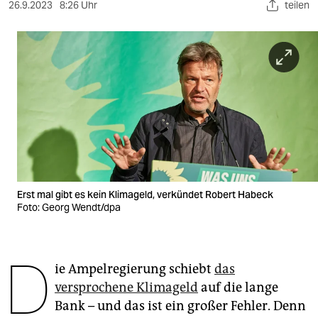
berlin
26.9.2023
8:26 Uhr
teilen
nord
wahrheit
verlag
verlag
veranstaltungen
shop
Erst mal gibt es kein Klimageld, verkündet Robert Habeck
Foto: Georg Wendt/dpa
fragen & hilfe
unterstützen
D
abo
ie Ampelregierung schiebt
das
versprochene Klimageld
auf die lange
genossenschaft
Bank – und das ist ein großer Fehler. Denn