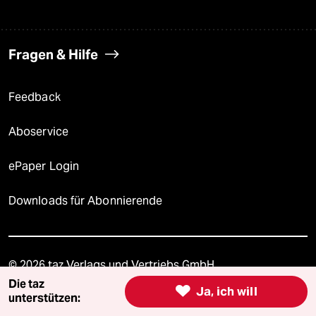
Fragen & Hilfe
Feedback
Aboservice
ePaper Login
Downloads für Abonnierende
© 2026 taz Verlags und Vertriebs GmbH
Alle Rechte vorbehalten. Bei rechtlichen Fragen oder für Genehmigungen
Die taz
wenden Sie sich bitte an
lizenzen@taz.de

Ja, ich will
unterstützen: