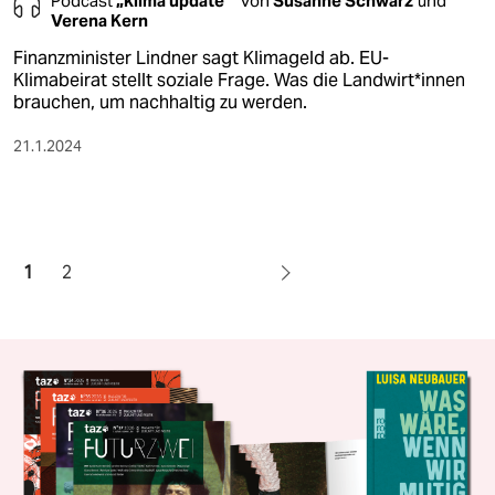
Podcast
„klima update°“
von
Susanne Schwarz
und
Verena Kern
Finanzminister Lindner sagt Klimageld ab. EU-
Klimabeirat stellt soziale Frage. Was die Land­wir­t*in­nen
brauchen, um nachhaltig zu werden.
21.1.2024
1
2