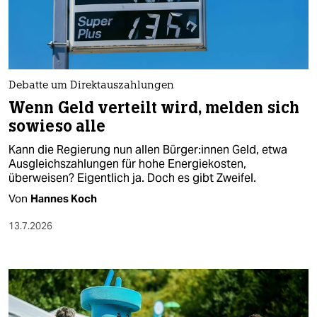
berlin
nord
wahrheit
Debatte um Direktauszahlungen
verlag
Wenn Geld verteilt wird, melden sich
sowieso alle
verlag
Kann die Regierung nun allen Bür­ge­r:in­nen Geld, etwa
veranstaltungen
Ausgleichszahlungen für hohe Energiekosten,
überweisen? Eigentlich ja. Doch es gibt Zweifel.
shop
Von
Hannes Koch
fragen & hilfe
13.7.2026
unterstützen
abo
genossenschaft