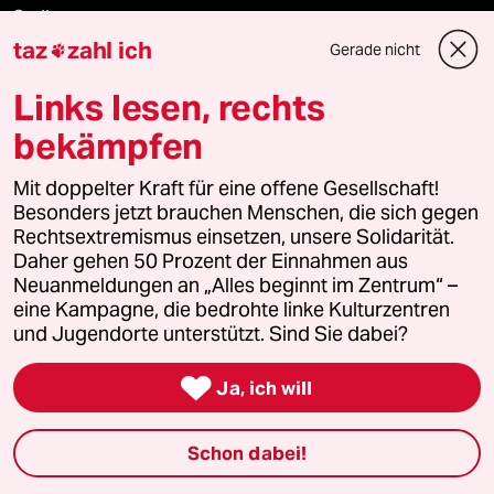
Stellen
taz
zahl ich
Gerade nicht

Presse
Links lesen, rechts
bekämpfen
Unterstützen
Mit doppelter Kraft für eine offene Gesellschaft!
Besonders jetzt brauchen Menschen, die sich gegen
Rechtsextremismus einsetzen, unsere Solidarität.
abo
Daher gehen 50 Prozent der Einnahmen aus
Neuanmeldungen an „Alles beginnt im Zentrum“ –
genossenschaft
eine Kampagne, die bedrohte linke Kulturzentren
und Jugendorte unterstützt. Sind Sie dabei?
taz zahl ich

Ja, ich will
recherchefonds ausland
Schon dabei!
panterstiftung