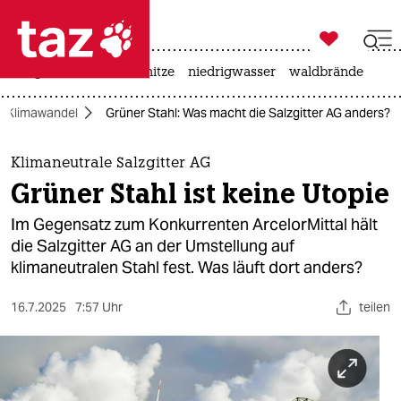

taz zahl ich
krieg in der ukraine
hitze
niedrigwasser
waldbrände

taz zahl ich
Klimawandel
Grüner Stahl: Was macht die Salzgitter AG anders?
taz zahl ich
themen
Klimaneutrale Salzgitter AG
Grüner Stahl ist keine Utopie
politik
Im Gegensatz zum Konkurrenten ArcelorMittal hält
öko
die Salzgitter AG an der Umstellung auf
klimaneutralen Stahl fest. Was läuft dort anders?
gesellschaft
16.7.2025
7:57 Uhr
teilen
kultur
sport