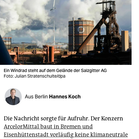
berlin
nord
wahrheit
verlag
verlag
veranstaltungen
Ein Windrad steht auf dem Gelände der Salzgitter AG
Foto: Julian Stratenschulte/dpa
shop
fragen & hilfe
Aus Berlin
Hannes Koch
unterstützen
abo
Die Nachricht sorgte für Aufruhr. Der Konzern
ArcelorMittal baut in Bremen und
genossenschaft
Eisenhüttenstadt vorläufig keine klimaneutrale