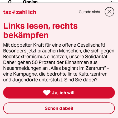
Oppian
O
12.07.2024
,
11:48 Uhr
taz
zahl ich
Gerade nicht

Die Sorgen wegen Biden sind m.E. sehr
berechtigt. Es geht nicht nur um Erfahrung,
Links lesen, rechts
sondern auch darum, ob jemand in einer
bekämpfen
unvorhergesehenen Situation schnell und
kompetent reagieren kann. Wenn - als böses
Beispiel - um 1 Uhr nachts ein chinesischer
Mit doppelter Kraft für eine offene Gesellschaft!
Angriff auf Taiwan erfolgt, muss der
Besonders jetzt brauchen Menschen, die sich gegen
amerikanische Präsident topfit und
Rechtsextremismus einsetzen, unsere Solidarität.
einsatzbereit sein.
Daher gehen 50 Prozent der Einnahmen aus
Neuanmeldungen an „Alles beginnt im Zentrum“ –
Der Vergleich hinkt, aber man beschäftigt ja
eine Kampagne, die bedrohte linke Kulturzentren
auch keine 80jährigen Fluglotsen, nur weil sie
und Jugendorte unterstützt. Sind Sie dabei?
ihren Job früher so gut erledigt haben ... .

Ja, ich will
Ich denke, Biden sollte sich zurückziehen und
als elder statesman die jüngere Generation
Schon dabei!
beraten und unterstützen.