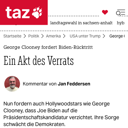

taz zahl ich
niedrigwasser
rente
landtagswahl in sachsen-anhalt
hybri

taz zahl ich
Startseite
Politik
Amerika
USA unter Trump
George Clo
taz zahl ich
George Clooney fordert Biden-Rücktritt
themen
Ein Akt des Verrats
politik
öko
Kommentar von
Jan Feddersen
gesellschaft
kultur
Nun fordern auch Hollywoodstars wie George
Clooney, dass Joe Biden auf die
sport
Präsidentschaftskandidatur verzichtet. Ihre Sorge
schwächt die Demokraten.