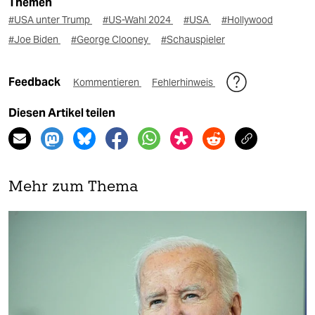
Themen
#USA unter Trump
#US-Wahl 2024
#USA
#Hollywood
#Joe Biden
#George Clooney
#Schauspieler
Feedback
Kommentieren
Fehlerhinweis
Diesen Artikel teilen
Mehr zum Thema