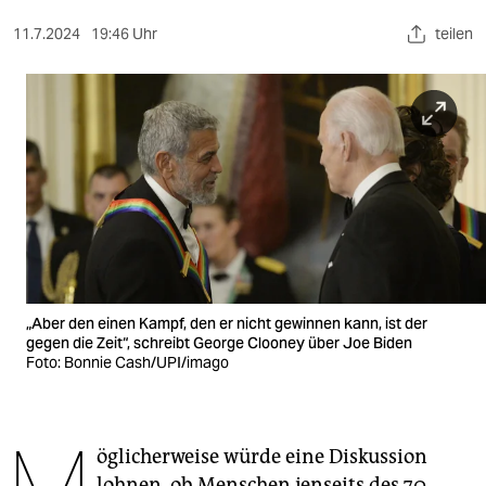
berlin
11.7.2024
19:46 Uhr
teilen
nord
wahrheit
verlag
verlag
veranstaltungen
shop
fragen & hilfe
„Aber den einen Kampf, den er nicht gewinnen kann, ist der
gegen die Zeit“, schreibt George Clooney über Joe Biden
unterstützen
Foto: Bonnie Cash/UPI/imago
abo
genossenschaft
öglicherweise würde eine Diskussion
lohnen, ob Menschen jenseits des 70.