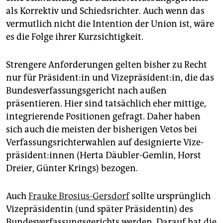
als Korrektiv und Schiedsrichter. Auch wenn das
vermutlich nicht die Intention der Union ist, wäre
es die Folge ihrer Kurzsichtigkeit.
Strengere Anforderungen gelten bisher zu Recht
nur für Prä­si­den­t:in und Vizepräsident:in, die das
Bundesverfassungsgericht nach außen
präsentieren. Hier sind tatsächlich eher mittige,
integrierende Positionen gefragt. Daher haben
sich auch die meisten der bisherigen Vetos bei
Verfassungsrichterwahlen auf designierte Vi­ze­
prä­si­den­t:in­nen (Herta Däubler-Gemlin, Horst
Dreier, Günter Krings) bezogen.
Auch
Frauke Brosius-­Gersdorf
sollte ursprünglich
Vizepräsiden­tin (und später Präsidentin) des
Bundesverfassungsgerichts werden. Darauf hat die