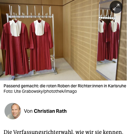
berlin
nord
wahrheit
verlag
verlag
veranstaltungen
shop
Passend gemacht: die roten Roben der Rich­te­r:in­nen in Karlsruhe
fragen & hilfe
Foto: Ute Grabowsky/photothek/imago
unterstützen
Von
Christian Rath
abo
genossenschaft
Die Verfassungsrichterwahl, wie wir sie kennen,