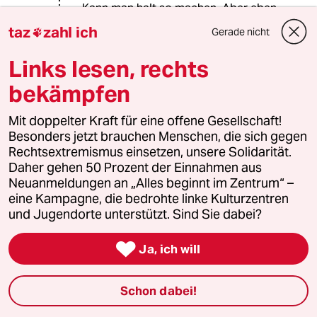
Kann man halt so machen. Aber eben
nur mit Kandidaten, die ohnehin vor
taz
zahl ich
Gerade nicht

der Rente stehen und denen der
drohende Karriereknick und der
Links lesen, rechts
Schaden an ihrer Reputation egal ist,
weil sie nicht absehen können, ob die
bekämpfen
anfragenden Damen und Herren sie
nicht doch als drittklassig betrachten
Mit doppelter Kraft für eine offene Gesellschaft!
uund die Unterstützung bei der Wahl
Besonders jetzt brauchen Menschen, die sich gegen
nach Lust und Laune aucch gerne
Rechtsextremismus einsetzen, unsere Solidarität.
verweigern. Kaum anzunehmen, daß
Daher gehen 50 Prozent der Einnahmen aus
sich bei diesen Prämissen jemand
Neuanmeldungen an „Alles beginnt im Zentrum“ –
findet. Man kann auch den Lehrstuhl
eine Kampagne, die bedrohte linke Kulturzentren
behalten und sich in Ehren
und Jugendorte unterstützt. Sind Sie dabei?
emeritieren statt mit Schimpf und
Schande überziehen lassen.

Ja, ich will
Schon dabei!
Normalo
22.07.2025
,
09:00 Uhr