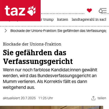

taz zahl ich
bergsteigen
usa unter trump
katzen
landtagswahl in sachs

taz zahl ich
nd
Blockade der Unions-Fraktion: Sie gefährden das Verfassungs­ge
taz zahl ich
themen
Blockade der Unions-Fraktion
Sie gefährden das
politik
Verfassungs­gericht
öko
Wenn nur noch farblose Kan­di­da­t:in­nen gewählt
werden, wird das Bundesverfassungsgericht an
gesellschaft
Mumm verlieren. Als Korrektiv fällt es dann
weitgehend aus.
kultur
sport
aktualisiert
20.7.2025
11:25 Uhr
teilen