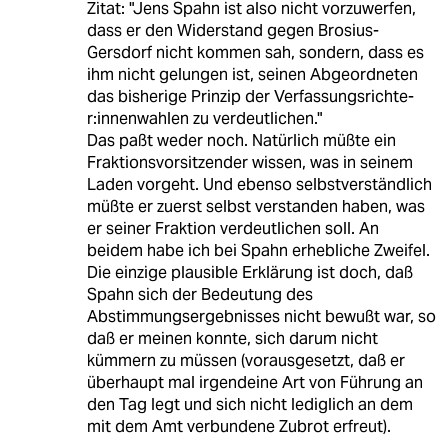
Zitat: "Jens Spahn ist also nicht vorzuwerfen,
dass er den Widerstand gegen Brosius-
Gersdorf nicht kommen sah, sondern, dass es
ihm nicht gelungen ist, seinen Abgeordneten
das bisherige Prinzip der Ver­fas­sungs­rich­te­
r:in­nen­wah­len zu verdeutlichen."
Das paßt weder noch. Natürlich müßte ein
Fraktionsvorsitzender wissen, was in seinem
Laden vorgeht. Und ebenso selbstverständlich
müßte er zuerst selbst verstanden haben, was
er seiner Fraktion verdeutlichen soll. An
beidem habe ich bei Spahn erhebliche Zweifel.
Die einzige plausible Erklärung ist doch, daß
Spahn sich der Bedeutung des
Abstimmungsergebnisses nicht bewußt war, so
daß er meinen konnte, sich darum nicht
kümmern zu müssen (vorausgesetzt, daß er
überhaupt mal irgendeine Art von Führung an
den Tag legt und sich nicht lediglich an dem
mit dem Amt verbundene Zubrot erfreut).