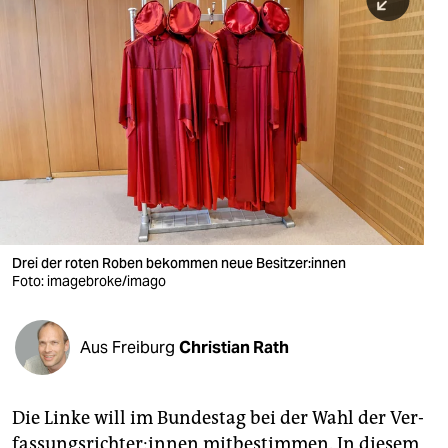
berlin
nord
wahrheit
verlag
verlag
veranstaltungen
shop
Drei der roten Roben bekommen neue Be­si­tze­r:in­nen
Foto: imagebroke/imago
fragen & hilfe
unterstützen
Aus Freiburg
Christian Rath
abo
genossenschaft
Die Linke will im Bundestag bei der Wahl der Ver­
fas­sungs­rich­te­r:in­nen mitbestimmen. In diesem