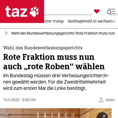

taz zahl ich
nahost-konflikt
usa unter trump
landtagswahl in sachsen-an

taz zahl ich
nd
Wahl des Bundesverfassungsgerichts: Rote Fraktion muss nun a
taz zahl ich
themen
Wahl des Bundesverfassungsgerichts
Rote Fraktion muss nun
politik
auch „rote Roben“ wählen
öko
Im Bundestag müssen drei Ver­fas­sungs­rich­te­r:in­
nen gewählt werden. Für die Zweidrittelmehrheit
gesellschaft
wird zum ersten Mal die Linke benötigt.
kultur
15.5.2025
6:58 Uhr
teilen
sport