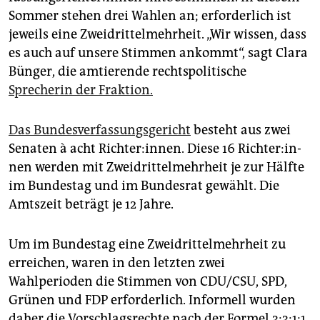
epaper login
Sommer stehen drei Wahlen an; erforderlich ist
jeweils eine Zweidrittelmehrheit. „Wir wissen, dass
es auch auf unsere Stimmen ankommt“, sagt Clara
Bünger, die amtierende rechtspolitische
Sprecherin der Fraktion.
Das Bundesverfassungsgericht
besteht aus zwei
Senaten à acht Richter:innen. Diese 16 Rich­te­r:in­
nen werden mit Zweidrittelmehrheit je zur Hälfte
im Bundestag und im Bundesrat gewählt. Die
Amtszeit beträgt je 12 Jahre.
Um im Bundestag eine Zweidrittelmehrheit zu
erreichen, waren in den letzten zwei
Wahlperioden die Stimmen von CDU/CSU, SPD,
Grünen und FDP erforderlich. Informell wurden
daher die Vorschlagsrechte nach der Formel 3:3:1:1