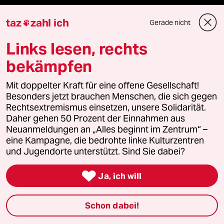
abo
taz
zahl ich
Gerade nicht

Links lesen, rechts
genossenschaft
bekämpfen
taz zahl ich
Mit doppelter Kraft für eine offene Gesellschaft!
recherchefonds ausland
Besonders jetzt brauchen Menschen, die sich gegen
Rechtsextremismus einsetzen, unsere Solidarität.
panterstiftung
Daher gehen 50 Prozent der Einnahmen aus
Neuanmeldungen an „Alles beginnt im Zentrum“ –
eine Kampagne, die bedrohte linke Kulturzentren
panterpreis 2026
und Jugendorte unterstützt. Sind Sie dabei?

Ja, ich will
Podcast
Schon dabei!
bundestalk