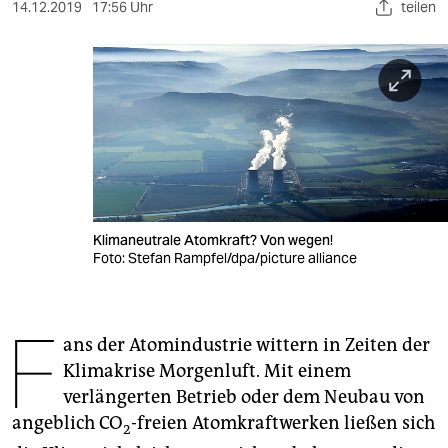
berlin
14.12.2019
17:56 Uhr
teilen
nord
wahrheit
verlag
verlag
veranstaltungen
Klimaneutrale Atomkraft? Von wegen!
shop
Foto: Stefan Rampfel/dpa/picture alliance
fragen & hilfe
F
unterstützen
ans der Atomindustrie wittern in Zeiten der
Klimakrise Morgenluft. Mit einem
abo
verlängerten Betrieb oder dem Neubau von
genossenschaft
angeblich CO
-freien Atomkraftwerken ließen sich
2