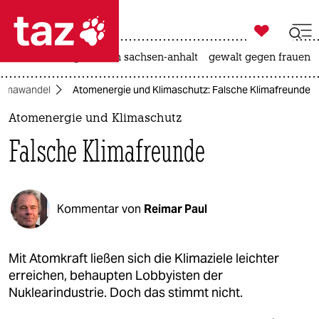

taz zahl ich
hitze
landtagswahl in sachsen-anhalt
gewalt gegen frauen

taz zahl ich
limawandel
Atomenergie und Klimaschutz: Falsche Klimafreunde
taz zahl ich
Atomenergie und Klimaschutz
themen
Falsche Klimafreunde
politik
öko
Kommentar von
Reimar Paul
gesellschaft
kultur
Mit Atomkraft ließen sich die Klimaziele leichter
erreichen, behaupten Lobbyisten der
sport
Nuklearindustrie. Doch das stimmt nicht.