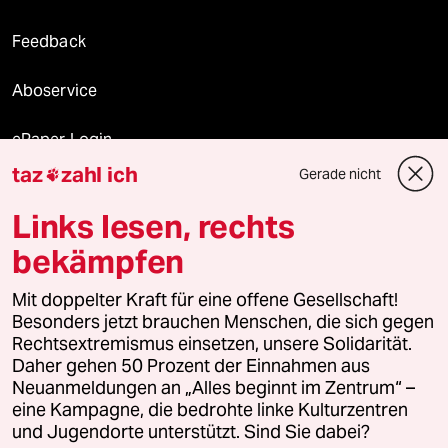
Feedback
Aboservice
ePaper Login
taz
zahl ich
Gerade nicht

Downloads für Abonnierende
Links lesen, rechts
bekämpfen
© 2026 taz Verlags und Vertriebs GmbH
Mit doppelter Kraft für eine offene Gesellschaft!
Alle Rechte vorbehalten. Bei rechtlichen Fragen oder für Genehmigungen
wenden Sie sich bitte an
lizenzen@taz.de
Besonders jetzt brauchen Menschen, die sich gegen
Rechtsextremismus einsetzen, unsere Solidarität.
Daher gehen 50 Prozent der Einnahmen aus
Feedback
Redaktionsstatut
Kommune-Richtlinien
KI-
Neuanmeldungen an „Alles beginnt im Zentrum“ –
eine Kampagne, die bedrohte linke Kulturzentren
Leitlinie
Informant
Datenschutz
Impressum
AGB
und Jugendorte unterstützt. Sind Sie dabei?