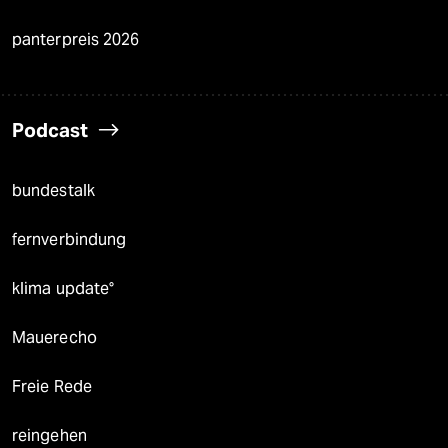
panterpreis 2026
Podcast
bundestalk
fernverbindung
klima update°
Mauerecho
Freie Rede
reingehen