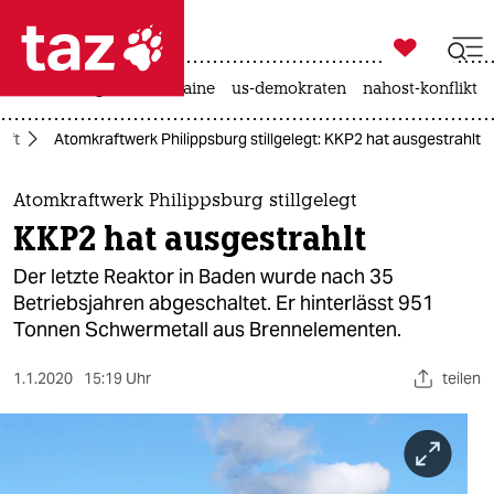

taz zahl ich
hitze
krieg in der ukraine
us-demokraten
nahost-konflikt

taz zahl ich
aft
Atomkraftwerk Philippsburg stillgelegt: KKP2 hat ausgestrahlt
taz zahl ich
themen
Atomkraftwerk Philippsburg stillgelegt
KKP2 hat ausgestrahlt
politik
Der letzte Reaktor in Baden wurde nach 35
öko
Betriebsjahren abgeschaltet. Er hinterlässt 951
Tonnen Schwermetall aus Brennelementen.
gesellschaft
1.1.2020
15:19 Uhr
teilen
kultur
sport