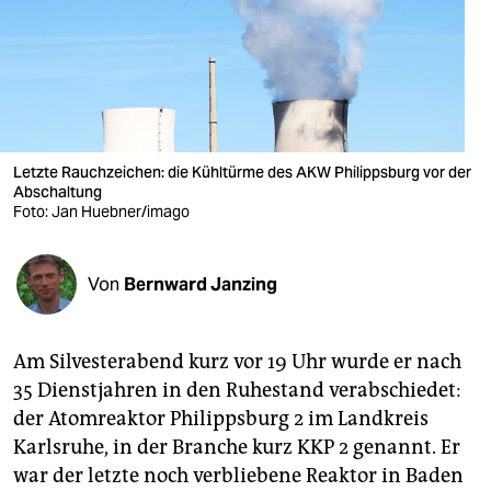
berlin
nord
wahrheit
verlag
Letzte Rauchzeichen: die Kühltürme des AKW Philippsburg vor der
verlag
Abschaltung
Foto: Jan Huebner/imago
veranstaltungen
shop
Von
Bernward Janzing
fragen & hilfe
Am Silvesterabend kurz vor 19 Uhr wurde er nach
unterstützen
35 Dienstjahren in den Ruhestand verabschiedet:
abo
der Atomreaktor Philippsburg 2 im Landkreis
Karlsruhe, in der Branche kurz KKP 2 genannt. Er
genossenschaft
war der letzte noch verbliebene Reaktor in Baden