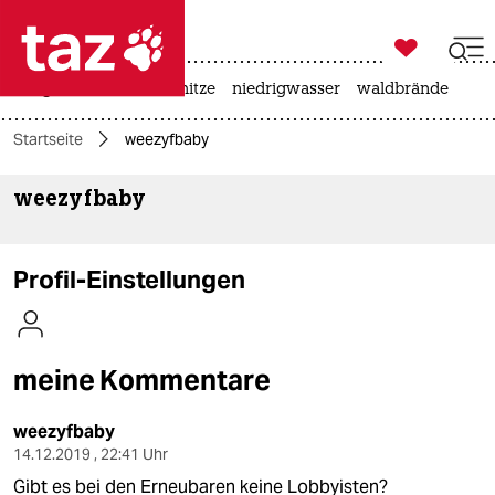

taz zahl ich
krieg in der ukraine
hitze
niedrigwasser
waldbrände

taz zahl ich
Startseite
weezyfbaby
taz zahl ich
weezyfbaby
themen
politik
Profil-Einstellungen
öko
gesellschaft
meine Kommentare
kultur
weezyfbaby
sport
14.12.2019 , 22:41 Uhr
Gibt es bei den Erneubaren keine Lobbyisten?