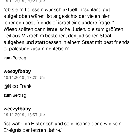
epaper login
19.11.2019 , 20:27 Uhr
"ob sie mit diesem wunsch aktuell in 'schland gut
aufgehoben wären, ist angesichts der vielen hier
lebenden best friends of israel eine andere frage. "
Wieso sollten dann israelische Juden, die zum größten
Teil aus Mizrachim bestehen, den jüdischen Staat
aufgeben und stattdessen in einem Staat mit best friends
of palestine zusammenleben?
zum Beitrag
weezyfbaby
19.11.2019 , 19:25 Uhr
@Nico Frank
zum Beitrag
weezyfbaby
19.11.2019 , 16:57 Uhr
"ist wahrlich Historisch und so einschneidend wie kein
Ereignis der letzten Jahre."