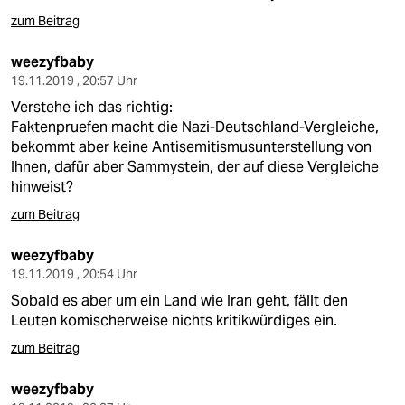
berlin
zum Beitrag
nord
weezyfbaby
wahrheit
19.11.2019 , 20:57 Uhr
Verstehe ich das richtig:
verlag
Faktenpruefen macht die Nazi-Deutschland-Vergleiche,
bekommt aber keine Antisemitismusunterstellung von
verlag
Ihnen, dafür aber Sammystein, der auf diese Vergleiche
hinweist?
veranstaltungen
zum Beitrag
shop
weezyfbaby
fragen & hilfe
19.11.2019 , 20:54 Uhr
unterstützen
Sobald es aber um ein Land wie Iran geht, fällt den
Leuten komischerweise nichts kritikwürdiges ein.
abo
zum Beitrag
genossenschaft
weezyfbaby