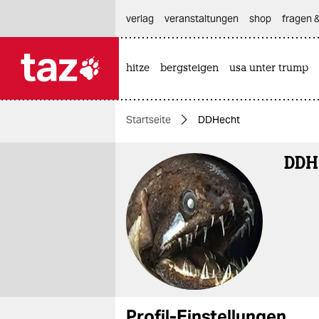
hautnavigation anspringen
hauptinhalt anspringen
footer anspringen
verlag
veranstaltungen
shop
fragen &
hitze
bergsteigen
usa unter trump

taz zahl ich
taz zahl ich
Startseite
DDHecht
themen
DDH
politik
öko
gesellschaft
kultur
sport
Profil-Einstellungen