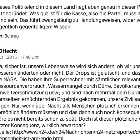
eses Politikelend in diesem Land liegt eben genau in dieser 
tbegründet. Was gut ist für die Kasse, also die Partei, muss 
nd sein. Das führt zwangsläufig zu Handlungsweisen, wider 
gentlich gegenteiligem Wissen.
m Beitrag
DHecht
.11.2015 , 17:40 Uhr
a, sicher ist, unsere Lebensweise wird sich ändern, ob wir uns
sseren änderten oder nicht. Der Drops ist gelutscht, und das
e NASA. Die haben ihre Superrechner mit sämtlichen relevant
essourcenverbrauch, Wassermangel durch Dürre, Bevölkeru
mweltverschmutzung usw.; und sind nach mehrmaligem Durch
mselben ernüchternden Ergebnis gekommen, unsere Zivilisati
gen. Nur, wenn über Nacht alle Menschen plötzlich erkennen 
rsönlich ändern müssten und das dann auch noch konsequen
re es nicht bereits schon zu spät. Doch ist dieser plötzliche
tzter Konsequenz, wirklich erwartbar?
elle:
http://www.n24.de/n24/Nachrichten/n24-netzreporter/d
enschheit-ist-am-ende.html