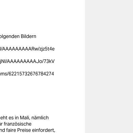
folgenden Bildern
8TI/AAAAAAAAARw/zjz5t4e
mOjNI/AAAAAAAAAJo/73kV
bums/62215732676784274
eht es in Mali, nämlich
r französische
d faire Preise einfordert,