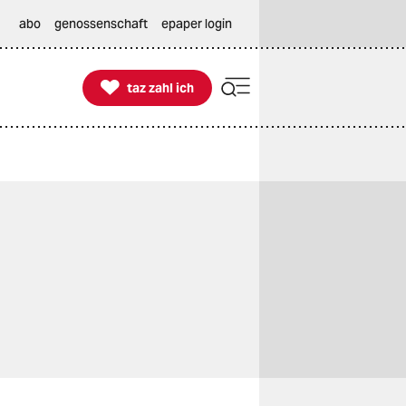
abo
genossenschaft
epaper login

taz zahl ich
taz zahl ich