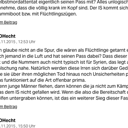
lbstmordattentat eigentlich seinen Pass mit? Alles unlogisc
nehme, dass die völlig krank im Kopf sind. Der IS kommt sich
mmiboot bzw. mit Flüchtlingszügen.
m Beitrag
DHecht
.11.2015 , 12:53 Uhr
h glaube nicht an die Spur, die wären als Flüchtlinge getarnt 
ch jemand in die Luft und hat seinen Pass dabei? Dass dieser
t und die Nummern auch nicht typisch ist für Syrien, das legt 
lschung nahe. Natürlich werden diese Irren sich darüber G
e sie über ihren möglichen Tod hinaus noch Unsicherheiten 
s funktioniert auf die Art offenbar prima.
nn junge Männer fliehen, dann können die ja nicht zum Käm
s dem IS nicht gefallen wird. Wenn die also die Bereitschaft 
lfen untergraben können, ist das ein weiterer Sieg dieser Fas
m Beitrag
DHecht
.11.2015 , 15:50 Uhr