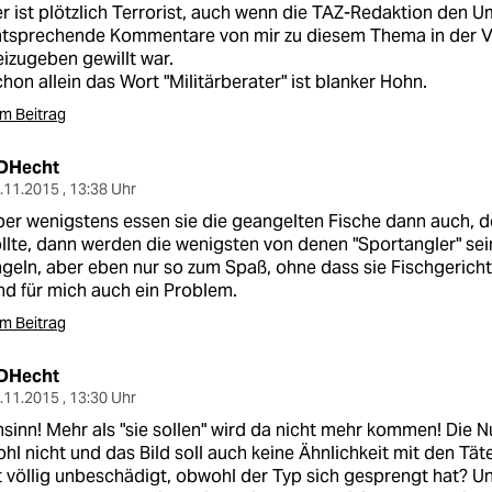
r ist plötzlich Terrorist, auch wenn die TAZ-Redaktion den U
ntsprechende Kommentare von mir zu diesem Thema in der V
eizugeben gewillt war.
hon allein das Wort "Militärberater" ist blanker Hohn.
m Beitrag
DHecht
.11.2015 , 13:38 Uhr
er wenigstens essen sie die geangelten Fische dann auch, d
llte, dann werden die wenigsten von denen "Sportangler" sei
geln, aber eben nur so zum Spaß, ohne dass sie Fischgerich
nd für mich auch ein Problem.
m Beitrag
DHecht
.11.2015 , 13:30 Uhr
sinn! Mehr als "sie sollen" wird da nicht mehr kommen! Die
hl nicht und das Bild soll auch keine Ähnlichkeit mit den Tä
t völlig unbeschädigt, obwohl der Typ sich gesprengt hat? 