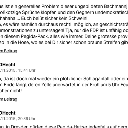
s ist ein generelles Problem dieser ungebildeten Bachmann
oßkotzige Sprüche klopfen und den Gegnern undemokratisch
. hahaha ... Euch beißt sicher kein Schwein!
, es wäre nämlich durchaus rechtl. möglich, an geschichtst
monstrationen zu untersagen! Tja, nur die FDP ist unfähig od
n diesem Pegida-Pack, alles wie immer. Deine groteske prov
so in die Hose, wo es bei Dir sicher schon braune Streifen gib
m Beitrag
DHecht
.11.2015 , 15:41 Uhr
, da ist doch mal wieder ein plötzlicher Schlaganfall oder e
 Ende fängt deren Zelle unerwartet in der Früh um 5 Uhr Fe
cher nicht!
m Beitrag
DHecht
.11.2015 , 20:36 Uhr
n, in Dresden dürfen diese Pegida-Hetzer jedenfalls auf dem "