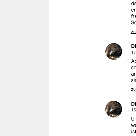
de
e
fr
Sc
zu
D
17
Ab
so
an
si
zu
D
15
Un
wo
is