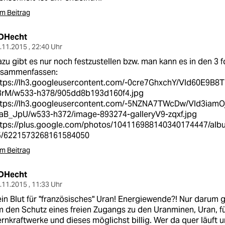
m Beitrag
DHecht
.11.2015 , 22:40 Uhr
zu gibt es nur noch festzustellen bzw. man kann es in den 3 
usammenfassen:
ttps://lh3.googleusercontent.com/-0cre7GhxchY/Vld60E9B
3rM/w533-h378/905dd8b193d160f4.jpg
ttps://lh3.googleusercontent.com/-5NZNA7TWcDw/Vld3ia
aB_JpU/w533-h372/image-893274-galleryV9-zqxf.jpg
ttps://plus.google.com/photos/104116988140340174447/al
5/6221573268161584050
m Beitrag
DHecht
.11.2015 , 11:33 Uhr
in Blut für "französisches" Uran! Energiewende?! Nur darum g
 den Schutz eines freien Zugangs zu den Uranminen, Uran, fü
rnkraftwerke und dieses möglichst billig. Wer da quer läuft un