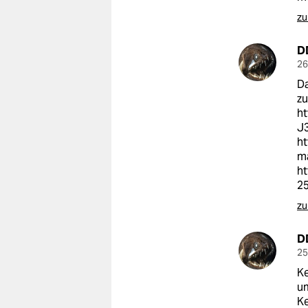
zu
D
26
Da
z
h
J
h
m
h
2
zu
D
25
Ke
um
Ke