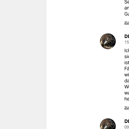
Se
an
Gu
zu
D
15
Ic
si
is
Fä
wi
da
We
wa
he
zu
D
09