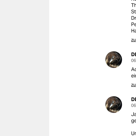
Th
St
Dr
Pe
H
zu
D
06
Ac
ei
zu
D
06
Ja
g
Un