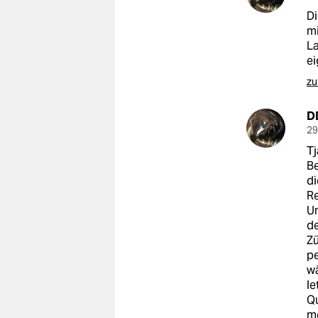
epaper login
Di
mi
La
ei
zu
D
29
Tj
Be
di
R
U
de
Zü
pe
wä
le
Qu
m