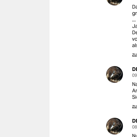
Da
gr
..
Ja
De
vo
al
zu
D
09
Na
Am
Si
zu
D
08
Nu