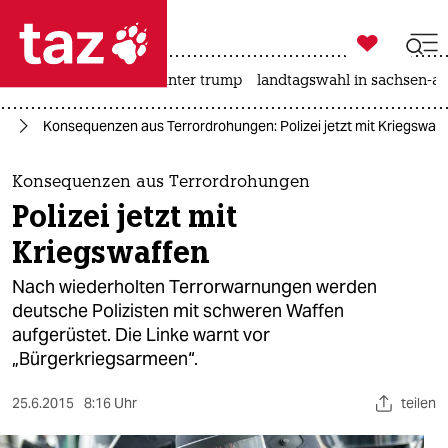

taz zahl ich
nahost-konflikt
usa unter trump
landtagswahl in sachsen-an

taz zahl ich
nd
Konsequenzen aus Terrordrohungen: Polizei jetzt mit Kriegswaff
taz zahl ich
themen
Konsequenzen aus Terrordrohungen
Polizei jetzt mit
politik
Kriegswaffen
öko
Nach wiederholten Terrorwarnungen werden
deutsche Polizisten mit schweren Waffen
gesellschaft
aufgerüstet. Die Linke warnt vor
„Bürgerkriegsarmeen“.
kultur
sport
25.6.2015
8:16 Uhr
teilen