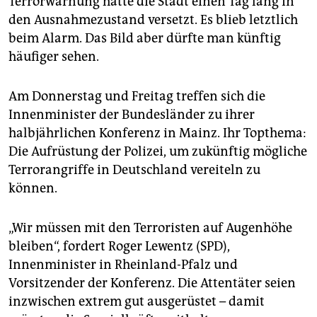
Terrorwarnung hatte die Stadt einen Tag lang in
epaper login
den Ausnahmezustand versetzt. Es blieb letztlich
beim Alarm. Das Bild aber dürfte man künftig
häufiger sehen.
Am Donnerstag und Freitag treffen sich die
Innenminister der Bundesländer zu ihrer
halbjährlichen Konferenz in Mainz. Ihr Topthema:
Die Aufrüstung der Polizei, um zukünftig mögliche
Terrorangriffe in Deutschland vereiteln zu
können.
„Wir müssen mit den Terroristen auf Augenhöhe
bleiben“, fordert Roger Lewentz (SPD),
Innenminister in Rheinland-Pfalz und
Vorsitzender der Konferenz. Die Attentäter seien
inzwischen extrem gut ausgerüstet – damit