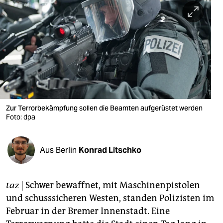
berlin
nord
wahrheit
verlag
verlag
veranstaltungen
Zur Terrorbekämpfung sollen die Beamten aufgerüstet werden
Foto: dpa
shop
fragen & hilfe
Aus Berlin
Konrad Litschko
unterstützen
taz
| Schwer bewaffnet, mit Maschinenpistolen
abo
und schusssicheren Westen, standen Polizisten im
genossenschaft
Februar in der Bremer Innenstadt. Eine