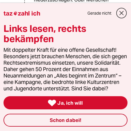
mit tödlicher Gewalt am Wegrennen
taz
zahl ich
zu hindern. Oder mithilfe tödlicher
Gerade nicht

Gewalt festzunehmen (Hä?). Man
Links lesen, rechts
denke ein wenig darüber nach.
bekämpfen
KarlM
K
Mit doppelter Kraft für eine offene Gesellschaft!
27.06.2015
,
08:38 Uhr
Besonders jetzt brauchen Menschen, die sich gegen
Rechtsextremismus einsetzen, unsere Solidarität.
@Karl Kraus:
Daher gehen 50 Prozent der Einnahmen aus
Unfug, es geht tatsächlich um sehr
Neuanmeldungen an „Alles beginnt im Zentrum“ –
beschränkte Eigensicherung. Für das
eine Kampagne, die bedrohte linke Kulturzentren
was Sie beschreiben, haben sich seit
und Jugendorte unterstützt. Sind Sie dabei?
Pinkertons Zeiten "private
Sichereheitsfirmen" angeboten!

Ja, ich will
KarlM
K
Schon dabei!
25.06.2015
,
14:15 Uhr