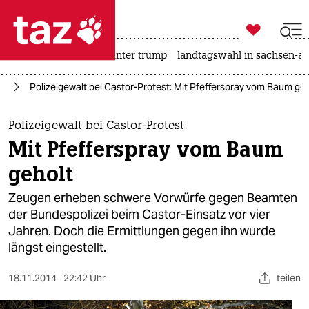

taz zahl ich
nahost-konflikt
usa unter trump
landtagswahl in sachsen-an

taz zahl ich
us
Polizeigewalt bei Castor-Protest: Mit Pfefferspray vom Baum geh
taz zahl ich
themen
Polizeigewalt bei Castor-Protest
Mit Pfefferspray vom Baum
politik
geholt
öko
Zeugen erheben schwere Vorwürfe gegen Beamten
der Bundespolizei beim Castor-Einsatz vor vier
gesellschaft
Jahren. Doch die Ermittlungen gegen ihn wurde
längst eingestellt.
kultur
sport
18.11.2014
22:42 Uhr
teilen