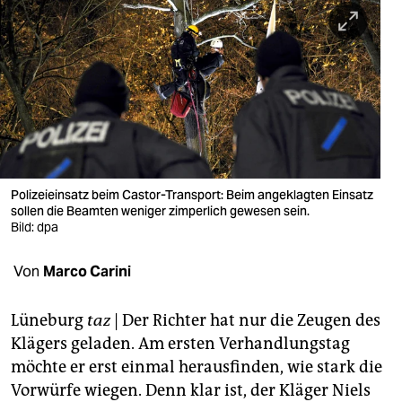
berlin
nord
wahrheit
verlag
verlag
veranstaltungen
Polizeieinsatz beim Castor-Transport: Beim angeklagten Einsatz
sollen die Beamten weniger zimperlich gewesen sein.
shop
Bild: dpa
fragen & hilfe
Von
Marco Carini
unterstützen
Lüneburg
taz
| Der Richter hat nur die Zeugen des
abo
Klägers geladen. Am ersten Verhandlungstag
möchte er erst einmal herausfinden, wie stark die
genossenschaft
Vorwürfe wiegen. Denn klar ist, der Kläger Niels