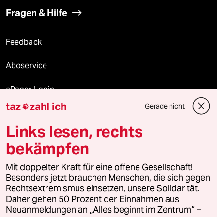
Fragen & Hilfe
Feedback
Aboservice
ePaper Login
taz
zahl ich
Gerade nicht

Downloads für Abonnierende
Links lesen, rechts
bekämpfen
© 2026 taz Verlags und Vertriebs GmbH
Mit doppelter Kraft für eine offene Gesellschaft!
Alle Rechte vorbehalten. Bei rechtlichen Fragen oder für Genehmigungen
wenden Sie sich bitte an
lizenzen@taz.de
Besonders jetzt brauchen Menschen, die sich gegen
Rechtsextremismus einsetzen, unsere Solidarität.
Daher gehen 50 Prozent der Einnahmen aus
Feedback
Redaktionsstatut
Kommune-Richtlinien
KI-
Neuanmeldungen an „Alles beginnt im Zentrum“ –