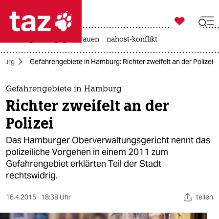

taz zahl ich
hitze
gewalt gegen frauen
nahost-konflikt

taz zahl ich
mburg
Gefahrengebiete in Hamburg: Richter zweifelt an der Polizei
taz zahl ich
themen
Gefahrengebiete in Hamburg
Richter zweifelt an der
politik
Polizei
öko
Das Hamburger Oberverwaltungsgericht nennt das
polizeiliche Vorgehen in einem 2011 zum
gesellschaft
Gefahrengebiet erklärten Teil der Stadt
rechtswidrig.
kultur
sport
16.4.2015
18:38 Uhr
teilen