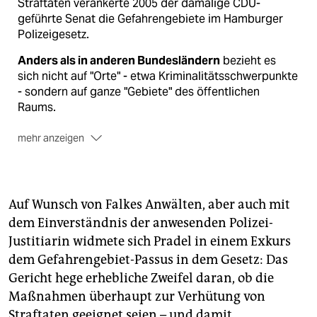
Straftaten verankerte 2005 der damalige CDU-
geführte Senat die Gefahrengebiete im Hamburger
Polizeigesetz.
Anders als in anderen Bundesländern
bezieht es
sich nicht auf "Orte" - etwa Kriminalitätsschwerpunkte
- sondern auf ganze "Gebiete" des öffentlichen
Raums.
mehr anzeigen
Die Hamburger Polizei darf
demnach zur
Gefahrenabwehr aufgrund von aktuellen
"Lageerkenntnissen" ohne konkreten
Anfangsverdacht Ausweiskontrollen durchführen, in
Auf Wunsch von Falkes Anwälten, aber auch mit
Taschen gucken, Aufenthaltsverbote aussprechen
dem Einverständnis der anwesenden Polizei-
und Menschen im ausgewiesenen Gefahrengebiet in
Justitiarin widmete sich Pradel in einem Exkurs
Gewahrsam nehmen.
dem Gefahrengebiet-Passus in dem Gesetz: Das
Gericht hege erhebliche Zweifel daran, ob die
Maßnahmen überhaupt zur Verhütung von
Straftaten geeignet seien – und damit