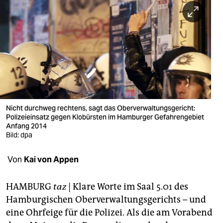
berlin
nord
wahrheit
verlag
verlag
veranstaltungen
Nicht durchweg rechtens, sagt das Oberverwaltungsgericht:
Polizeieinsatz gegen Klobürsten im Hamburger Gefahrengebiet
shop
Anfang 2014
Bild: dpa
fragen & hilfe
Von
Kai von Appen
unterstützen
abo
HAMBURG
taz
| Klare Worte im Saal 5.01 des
Hamburgischen Oberverwaltungsgerichts – und
genossenschaft
eine Ohrfeige für die Polizei. Als die am Vorabend