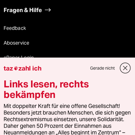
Fragen & Hilfe
Feedback
Aboservice
ePaper Login
taz
zahl ich
Gerade nicht

Downloads für Abonnierende
Links lesen, rechts
bekämpfen
© 2026 taz Verlags und Vertriebs GmbH
Alle Rechte vorbehalten. Bei rechtlichen Fragen oder für Genehmigungen
Mit doppelter Kraft für eine offene Gesellschaft!
wenden Sie sich bitte an
lizenzen@taz.de
Besonders jetzt brauchen Menschen, die sich gegen
Rechtsextremismus einsetzen, unsere Solidarität.
Daher gehen 50 Prozent der Einnahmen aus
Feedback
Redaktionsstatut
Kommune-Richtlinien
KI-
Neuanmeldungen an „Alles beginnt im Zentrum“ –