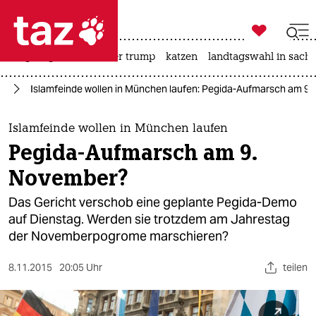

taz zahl ich
bergsteigen
usa unter trump
katzen
landtagswahl in sachs

taz zahl ich
da
Islamfeinde wollen in München laufen: Pegida-Aufmarsch am 9
taz zahl ich
themen
Islamfeinde wollen in München laufen
Pegida-Aufmarsch am 9.
politik
November?
öko
Das Gericht verschob eine geplante Pegida-Demo
auf Dienstag. Werden sie trotzdem am Jahrestag
gesellschaft
der Novemberpogrome marschieren?
kultur
8.11.2015
20:05 Uhr
teilen
sport