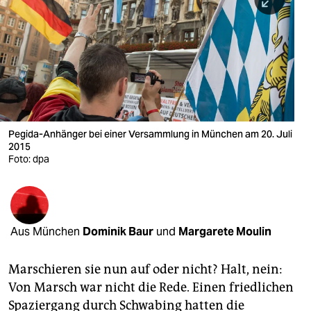
berlin
nord
wahrheit
verlag
verlag
Pegida-Anhänger bei einer Versammlung in München am 20. Juli
2015
veranstaltungen
Foto: dpa
shop
fragen & hilfe
unterstützen
Aus München
Dominik Baur
und
Margarete Moulin
abo
Marschieren sie nun auf oder nicht? Halt, nein:
genossenschaft
Von Marsch war nicht die Rede. Einen friedlichen
Spaziergang durch Schwabing hatten die