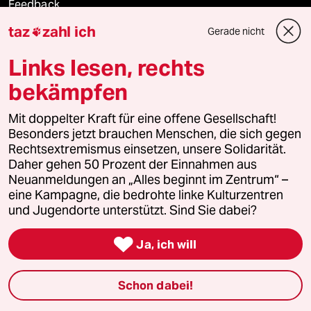
Feedback
taz
zahl ich
Gerade nicht

Aboservice
Links lesen, rechts
ePaper Login
bekämpfen
Downloads für Abonnierende
Mit doppelter Kraft für eine offene Gesellschaft!
Besonders jetzt brauchen Menschen, die sich gegen
Rechtsextremismus einsetzen, unsere Solidarität.
Daher gehen 50 Prozent der Einnahmen aus
© 2026 taz Verlags und Vertriebs GmbH
Neuanmeldungen an „Alles beginnt im Zentrum“ –
Alle Rechte vorbehalten. Bei rechtlichen Fragen oder für Genehmigungen
wenden Sie sich bitte an
lizenzen@taz.de
eine Kampagne, die bedrohte linke Kulturzentren
und Jugendorte unterstützt. Sind Sie dabei?
Feedback
Redaktionsstatut
Kommune-Richtlinien
KI-

Ja, ich will
Leitlinie
Informant
Datenschutz
Impressum
AGB
Schon dabei!
Seitenwende
Einwilligungen widerrufen (Ads)