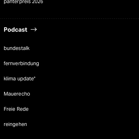
panterpreis 2026
Podcast
bundestalk
fernverbindung
klima update°
Mauerecho
Freie Rede
reingehen