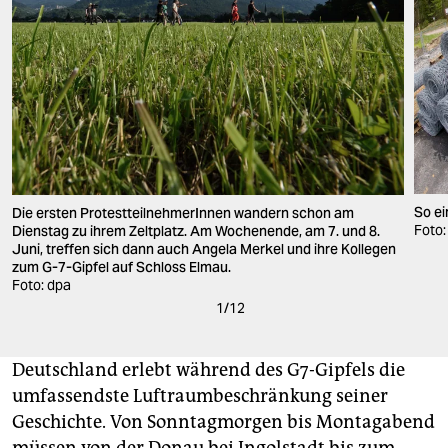
So ei
Die ersten ProtestteilnehmerInnen wandern schon am
Foto:
Dienstag zu ihrem Zeltplatz. Am Wochenende, am 7. und 8.
Juni, treffen sich dann auch Angela Merkel und ihre Kollegen
zum G-7-Gipfel auf Schloss Elmau.
Foto: dpa
1
/
12
Deutschland erlebt während des G7-Gipfels die
umfassendste Luftraumbeschränkung seiner
Geschichte. Von Sonntagmorgen bis Montagabend
müssen von der Donau bei Ingolstadt bis zum