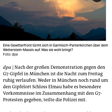
berlin
nord
wahrheit
verlag
verlag
Eine Gewitterfront türmt sich in Garmisch-Partenkirchen über dem
Wetterstein-Massiv auf. Was sie wohl bringt?
veranstaltungen
Foto: dpa
shop
dpa
| Nach der großen Demonstration gegen den
fragen & hilfe
G7-Gipfel in München ist die Nacht zum Freitag
ruhig verlaufen. Weder in München noch rund um
unterstützen
den Gipfelort Schloss Elmau habe es besondere
Vorkommnisse im Zusammenhang mit den G7-
abo
Protesten gegeben, teilte die Polizei mit.
genossenschaft