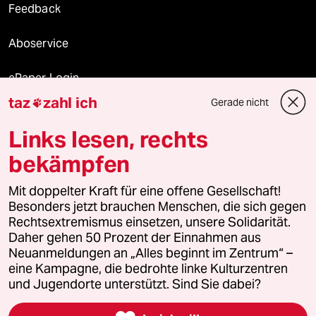
Feedback
Aboservice
ePaper Login
taz
zahl ich
Gerade nicht

Downloads für Abonnierende
Links lesen, rechts
bekämpfen
© 2026 taz Verlags und Vertriebs GmbH
Mit doppelter Kraft für eine offene Gesellschaft!
Alle Rechte vorbehalten. Bei rechtlichen Fragen oder für Genehmigungen
wenden Sie sich bitte an
lizenzen@taz.de
Besonders jetzt brauchen Menschen, die sich gegen
Rechtsextremismus einsetzen, unsere Solidarität.
Daher gehen 50 Prozent der Einnahmen aus
Feedback
Redaktionsstatut
Kommune-Richtlinien
KI-
Neuanmeldungen an „Alles beginnt im Zentrum“ –
eine Kampagne, die bedrohte linke Kulturzentren
Leitlinie
Informant
Datenschutz
Impressum
AGB
und Jugendorte unterstützt. Sind Sie dabei?
Seitenwende
Einwilligungen widerrufen (Ads)