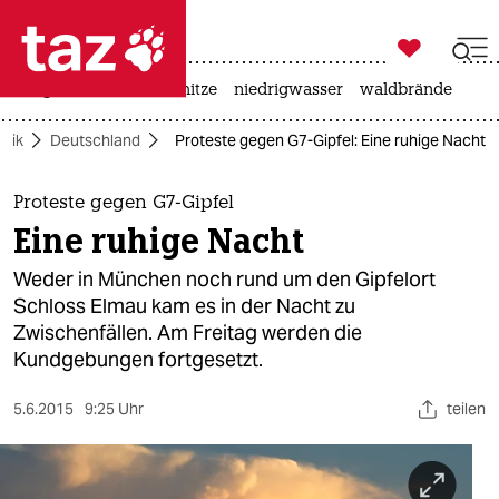

taz zahl ich
krieg in der ukraine
hitze
niedrigwasser
waldbrände

taz zahl ich
itik
Deutschland
Proteste gegen G7-Gipfel: Eine ruhige Nacht
taz zahl ich
themen
Proteste gegen G7-Gipfel
Eine ruhige Nacht
politik
Weder in München noch rund um den Gipfelort
öko
Schloss Elmau kam es in der Nacht zu
Zwischenfällen. Am Freitag werden die
gesellschaft
Kundgebungen fortgesetzt.
kultur
5.6.2015
9:25 Uhr
teilen
sport