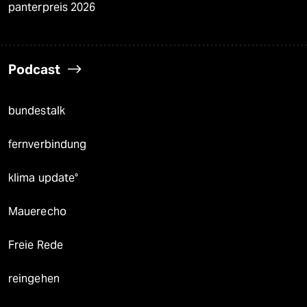
panterpreis 2026
Podcast
bundestalk
fernverbindung
klima update°
Mauerecho
Freie Rede
reingehen