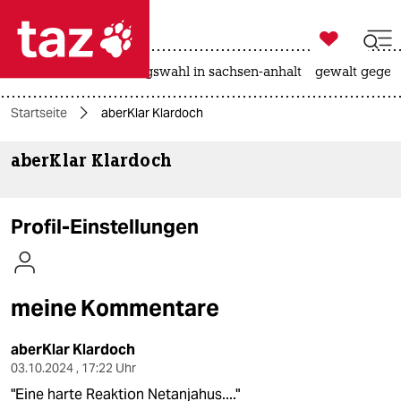

taz zahl ich
hitze
surfen
landtagswahl in sachsen-anhalt
gewalt gegen

taz zahl ich
Startseite
aberKlar Klardoch
taz zahl ich
aberKlar Klardoch
themen
politik
Profil-Einstellungen
öko
gesellschaft
meine Kommentare
kultur
aberKlar Klardoch
sport
03.10.2024 , 17:22 Uhr
"Eine harte Reaktion Netanjahus...."