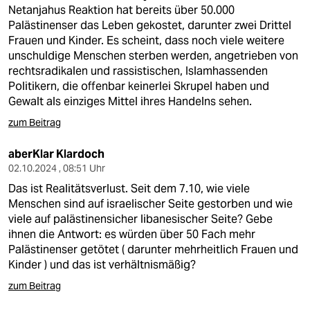
berlin
Netanjahus Reaktion hat bereits über 50.000
Palästinenser das Leben gekostet, darunter zwei Drittel
nord
Frauen und Kinder. Es scheint, dass noch viele weitere
unschuldige Menschen sterben werden, angetrieben von
wahrheit
rechtsradikalen und rassistischen, Islamhassenden
Politikern, die offenbar keinerlei Skrupel haben und
verlag
Gewalt als einziges Mittel ihres Handelns sehen.
verlag
zum Beitrag
veranstaltungen
aberKlar Klardoch
02.10.2024 , 08:51 Uhr
shop
Das ist Realitätsverlust. Seit dem 7.10, wie viele
fragen & hilfe
Menschen sind auf israelischer Seite gestorben und wie
viele auf palästinensicher libanesischer Seite? Gebe
unterstützen
ihnen die Antwort: es würden über 50 Fach mehr
Palästinenser getötet ( darunter mehrheitlich Frauen und
abo
Kinder ) und das ist verhältnismäßig?
genossenschaft
zum Beitrag