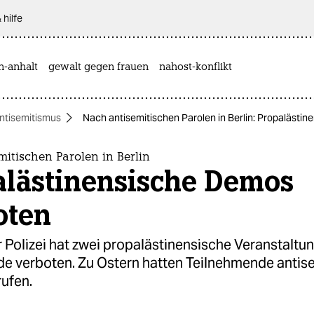
 hilfe
n-anhalt
gewalt gegen frauen
nahost-konflikt
ntisemitismus
Nach antisemitischen Parolen in Berlin: Propalästi
itischen Parolen in Berlin
alästinensische Demos
oten
r Polizei hat zwei propalästinensische Veranstalt
 verboten. Zu Ostern hatten Teilnehmende antis
rufen.