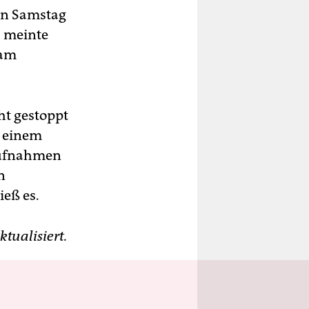
en Samstag
, meinte
 am
cht gestoppt
n einem
 Aufnahmen
n
eß es.
tualisiert.