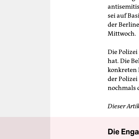
antisemit
sei auf Ba
der Berlin
Mittwoch.
Die Polizei
hat. Die B
konkreten 
der Polize
nochmals d
Dieser Arti
Die Enga