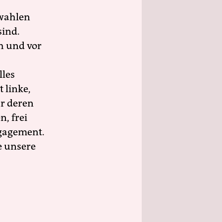
wahlen
sind.
h und vor
lles
 linke,
ür deren
n, frei
ngagement.
e unsere