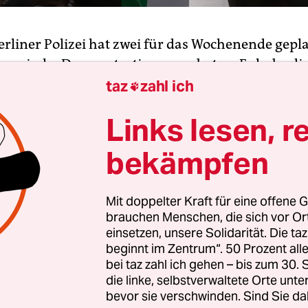
erliner Polizei hat zwei für das Wochenende gepl
nensische Demonstrationen verboten. Es habe di
 dass es zu antisemitischen Ausrufen komme, erk
taz
zahl ich

 Donnerstag in der Hauptstadt. Zu dieser Bewer
Links lesen, r
aufgrund der Erfahrungen in den vergangenen J
üngerer Vergangenheit gekommen, hieß es. Auch a
bekämpfen
nstaltungen wurden bis einschließlich Sonntag v
Mit doppelter Kraft für eine offene G
 Wochenende waren zwei Veranstaltungen angekü
brauchen Menschen, die sich vor O
 am Hermannplatz, die andere sollte Sonntag d
einsetzen, unsere Solidarität. Die ta
ühren. Laut Behörde wurde eine Gefahrenprognose
beginnt im Zentrum“. 50 Prozent a
bei taz zahl ich gehen – bis zum 30
die linke, selbstverwaltete Orte unte
bevor sie verschwinden. Sind Sie da