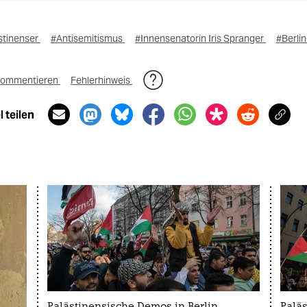
stinenser
#Antisemitismus
#Innensenatorin Iris Spranger
#Berli
ommentieren
Fehlerhinweis
 teilen