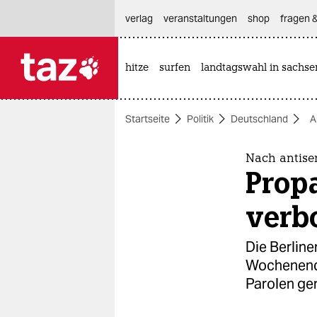
hautnavigation anspringen
hauptinhalt anspringen
footer anspringen
verlag
veranstaltungen
shop
fragen &
hitze
surfen
landtagswahl in sachse

taz zahl ich
taz zahl ich
Startseite
Politik
Deutschland
A
themen
politik
Nach antisem
Prop
öko
verb
gesellschaft
Die Berline
kultur
Wochenende
Parolen ge
sport