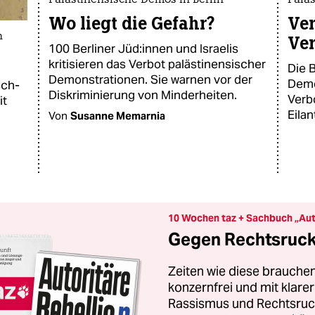
Palästinensische Demos in Berlin
Palä
Wo liegt die Gefahr?
Ver
n
Ver
100 Berliner Jü­d:in­nen und Israelis
kritisieren das Verbot palästinensischer
Die B
Demonstrationen. Sie warnen vor der
Demo
sch-
Diskriminierung von Minderheiten.
Verb
it
Eilan
Von
Susanne Memarnia
10 Wochen taz + Sachbuch „Aut
Gegen Rechtsruck 
Zeiten wie diese brauchen
konzernfrei und mit klar
Rassismus und Rechtsruck.