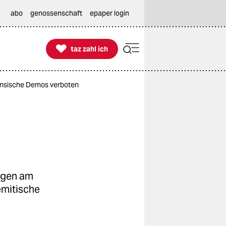
abo
genossenschaft
epaper login

taz zahl ich
taz zahl ich
nensische Demos verboten
ungen am
emitische