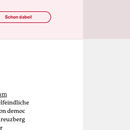
Schon dabei!
 am
lfeindliche
ion democ
Kreuzberg
r