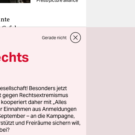
Press/picture alliance
ante
e Gefahr
lärten die
Gerade nicht
tung sei
echts
ahren
lle
erboten.
esellschaft! Besonders jetzt
ndigt, eine
rt gegen Rechtsextremismus
urch
z kooperiert daher mit „Alles
 erstellt.
ller Einnahmen aus Anmeldungen
. September – an die Kampagne,
rstützt und Freiräume sichern will,
bei?