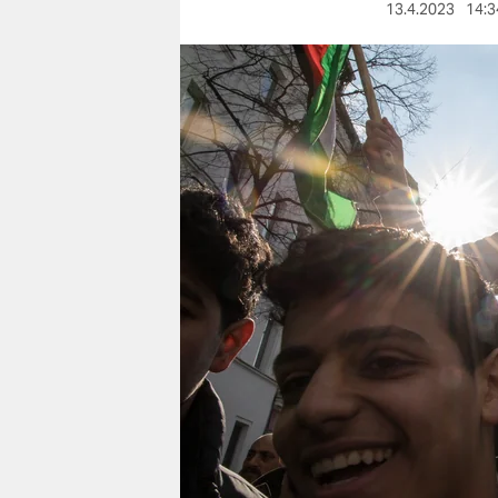
berlin
13.4.2023
14:3
nord
wahrheit
verlag
verlag
veranstaltungen
shop
fragen & hilfe
unterstützen
abo
genossenschaft