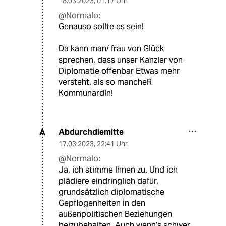
18.03.2023
,
01:17 Uhr
@Normalo:
Genauso sollte es sein!
Da kann man/ frau von Glück
sprechen, dass unser Kanzler von
Diplomatie offenbar Etwas mehr
versteht, als so mancheR
KommunardIn!
Abdurchdiemitte
A
17.03.2023
,
22:41 Uhr
@Normalo:
Ja, ich stimme Ihnen zu. Und ich
plädiere eindringlich dafür,
grundsätzlich diplomatische
Gepflogenheiten in den
außenpolitischen Beziehungen
beizubehalten. Auch wenn’s schwer