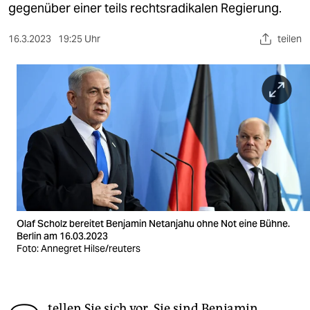
berlin
gegenüber einer teils rechtsradikalen Regierung.
nord
16.3.2023
19:25 Uhr
teilen
wahrheit
verlag
verlag
veranstaltungen
shop
fragen & hilfe
Olaf Scholz bereitet Benjamin Netanjahu ohne Not eine Bühne.
unterstützen
Berlin am 16.03.2023
Foto: Annegret Hilse/reuters
abo
genossenschaft
tellen Sie sich vor, Sie sind Benjamin