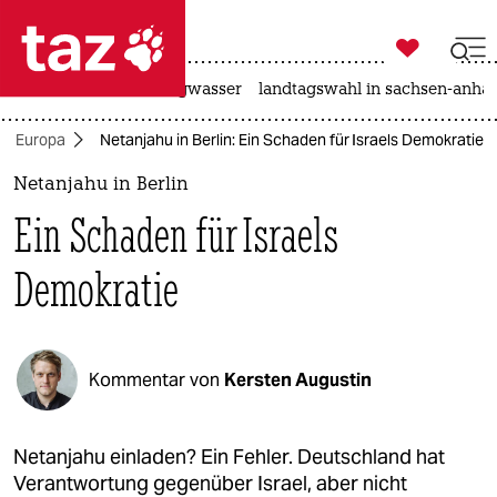

taz zahl ich
katzen
hitze
niedrigwasser
landtagswahl in sachsen-anhal

taz zahl ich
Europa
Netanjahu in Berlin: Ein Schaden für Israels Demokratie
taz zahl ich
Netanjahu in Berlin
themen
Ein Schaden für Israels
politik
Demokratie
öko
gesellschaft
Kommentar von
Kersten Augustin
kultur
sport
Netanjahu einladen? Ein Fehler. Deutschland hat
Verantwortung gegenüber Israel, aber nicht