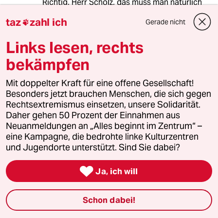
Richtig, Herr Scholz, das muss man natürlich
"ansprechen" und sich dann gleich auf die
taz
zahl ich
Gerade nicht

Schulter klopfen lassen für den Mut. Aber gut,
die wirkliche Politik gegenüber und für Israel
Links lesen, rechts
machen sowieso die USA, die israelische
Opposition wird von Deutschland auch nicht
bekämpfen
viel mehr erwartet haben, was bleibt ist
hauptsächlich ein schlechter Geschmack im
Mit doppelter Kraft für eine offene Gesellschaft!
Mund und die Bestätigung, dass man mit
Besonders jetzt brauchen Menschen, die sich gegen
Deutschland international einfach nicht
Rechtsextremismus einsetzen, unsere Solidarität.
rechnen kann.
Daher gehen 50 Prozent der Einnahmen aus
Neuanmeldungen an „Alles beginnt im Zentrum“ –
eine Kampagne, die bedrohte linke Kulturzentren
Mustardmaster
M
und Jugendorte unterstützt. Sind Sie dabei?
17.03.2023
,
07:08 Uhr

Ja, ich will
"Auch wenn das in Deutschland manchen
schwerfällt: Wer seine Solidarität mit der
israelischen Demokratie zeigen will, muss diese
Schon dabei!
Regierung international isolieren.