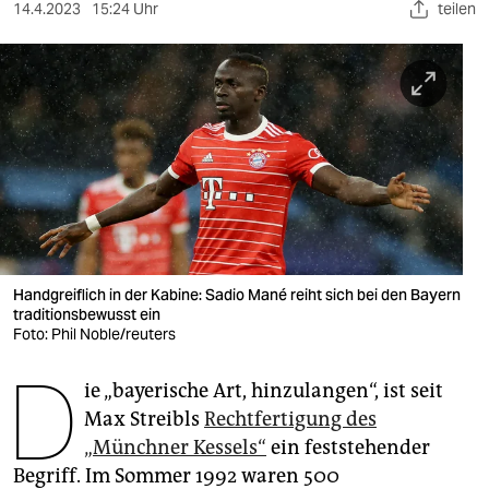
berlin
14.4.2023
15:24 Uhr
teilen
nord
wahrheit
verlag
verlag
veranstaltungen
shop
Handgreiflich in der Kabine: Sadio Mané reiht sich bei den Bayern
traditionsbewusst ein
fragen & hilfe
Foto: Phil Noble/reuters
unterstützen
D
ie „bayerische Art, hinzulangen“, ist seit
abo
Max Streibls
Rechtfertigung des
„Münchner Kessels“
ein feststehender
genossenschaft
Begriff. Im Sommer 1992 waren 500