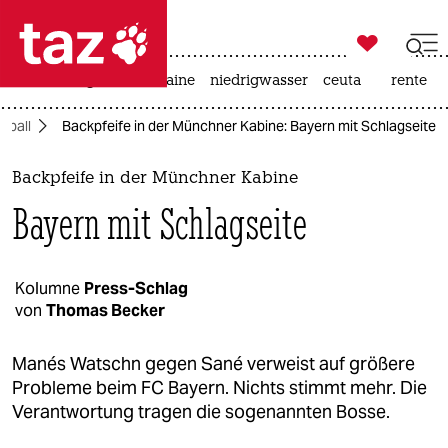

taz zahl ich
hitze
krieg in der ukraine
niedrigwasser
ceuta
rente

taz zahl ich
ßball
Backpfeife in der Münchner Kabine: Bayern mit Schlagseite
taz zahl ich
themen
Backpfeife in der Münchner Kabine
Bayern mit Schlagseite
politik
öko
Kolumne
Press-Schlag
von
Thomas Becker
gesellschaft
kultur
Manés Watschn gegen Sané verweist auf größere
Probleme beim FC Bayern. Nichts stimmt mehr. Die
sport
Verantwortung tragen die sogenannten Bosse.