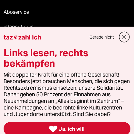
Aboservice
ePaper Login
taz
zahl ich
Gerade nicht

Downloads für Abonnierende
Links lesen, rechts
bekämpfen
© 2026 taz Verlags und Vertriebs GmbH
Alle Rechte vorbehalten. Bei rechtlichen Fragen oder für Genehmigungen
Mit doppelter Kraft für eine offene Gesellschaft!
wenden Sie sich bitte an
lizenzen@taz.de
Besonders jetzt brauchen Menschen, die sich gegen
Rechtsextremismus einsetzen, unsere Solidarität.
Daher gehen 50 Prozent der Einnahmen aus
Feedback
Redaktionsstatut
Kommune-Richtlinien
KI-
Neuanmeldungen an „Alles beginnt im Zentrum“ –
eine Kampagne, die bedrohte linke Kulturzentren
Leitlinie
Informant
Datenschutz
Impressum
AGB
und Jugendorte unterstützt. Sind Sie dabei?
Seitenwende
Einwilligungen widerrufen (Ads)

Ja, ich will