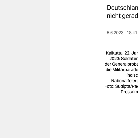
berlin
Deutschland
nord
nicht gera
wahrheit
5.6.2023
18:41
verlag
Kalkutta, 22. Ja
verlag
2023: Soldaten
der Generalprobe
veranstaltungen
die Militärparad
indis
shop
Nationalfeier
Foto: Sudipta/Pac
fragen & hilfe
Press/i
unterstützen
abo
genossenschaft