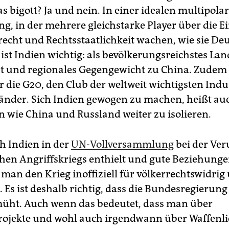
das bigott? Ja und nein. In einer idealen multipola
g, in der mehrere gleichstarke Player über die E
recht und Rechtsstaatlichkeit wachen, wie sie De
, ist Indien wichtig: als bevölkerungsreichstes Lan
und regionales Gegengewicht zu China. Zudem f
r die G20, den Club der weltweit wichtigsten Indu
änder. Sich Indien gewogen zu machen, heißt au
n wie China und Russland weiter zu isolieren.
h Indien in der
UN-Vollversammlung
bei der Ver
chen Angriffskriegs enthielt und gute Beziehunge
t man den Krieg inoffiziell für völkerrechtswidrig
 Es ist deshalb richtig, dass die Bundesregierun
üht. Auch wenn das bedeutet, dass man über
ojekte und wohl auch irgendwann über Waffenl