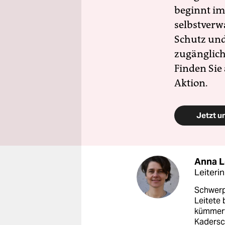
beginnt im
selbstverw
Schutz und 
zugänglich
Finden Sie
Aktion.
Jetzt u
Anna 
Leiteri
Schwerp
Leitete 
kümmerte
Kadersc