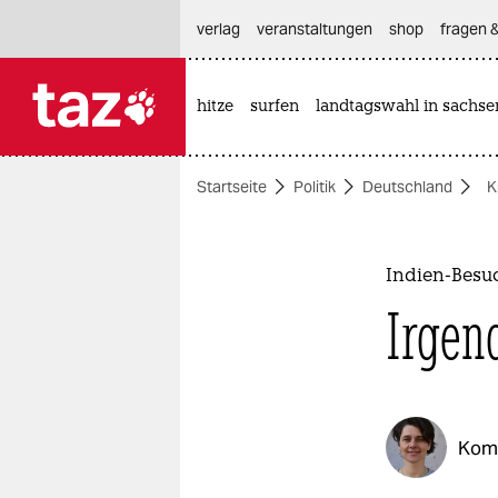
hautnavigation anspringen
hauptinhalt anspringen
footer anspringen
verlag
veranstaltungen
shop
fragen &
hitze
surfen
landtagswahl in sachse

taz zahl ich
taz zahl ich
Startseite
Politik
Deutschland
K
themen
politik
Indien-Besu
öko
Irgen
gesellschaft
kultur
Kom
sport