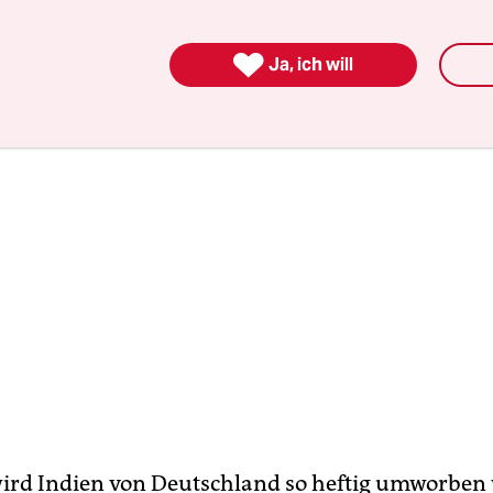
aft im Kaschmir
.

Ja, ich will
rd Indien von Deutschland so heftig umworben 