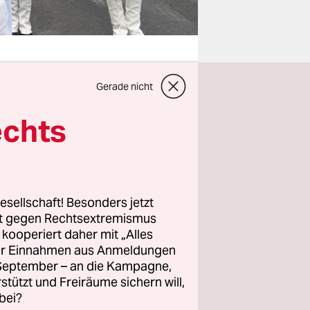
Gerade nicht
em
echts
Hightech-
auf seiner
, wird es
litik,
esellschaft! Besonders jetzt
rt gegen Rechtsextremismus
z kooperiert daher mit „Alles
mokratie
ller Einnahmen aus Anmeldungen
alistische
. September – an die Kampagne,
rstützt und Freiräume sichern will,
derheiten
bei?
g um die