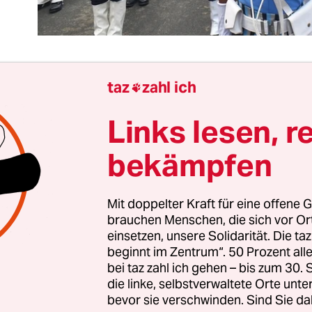
taz
zahl ich

nministerin Annalena Baerbock sprach von ein
Links lesen, r
tepartner, Bundeskanzler Olaf Scholz von einer 
tion. Wenn
Verteidigungsminister Boris Pistorius
bekämpfen
ik-Tour am Dienstag und Mittwoch Indien besucht
llem um Rüstung gehen. Willkommen in der Realpo
Mit doppelter Kraft für eine offene G
 beim Militärpartner.
brauchen Menschen, die sich vor O
einsetzen, unsere Solidarität. Die ta
 an seiner Bevölkerung gemessen die größte De
beginnt im Zentrum“. 50 Prozent a
in, die leuchtendste ist sie nicht. Die hindunation
bei taz zahl ich gehen – bis zum 30
die linke, selbstverwaltete Orte unte
schränkt die Pressefreiheit ein, unterdrückt Min
bevor sie verschwinden. Sind Sie da
t sich mit China und Pakistan einen blutigen Krie