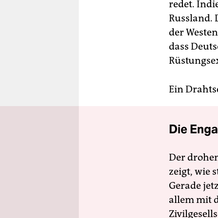
redet. Ind
Russland. 
der Westen 
dass Deuts
Rüstungsex
Ein Drahtse
Die Enga
Der drohe
zeigt, wie
Gerade jet
allem mit d
Zivilgesell