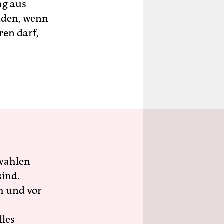
ng aus
enden, wenn
ren darf,
wahlen
sind.
h und vor
lles