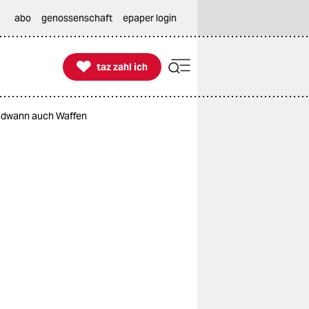
abo
genossenschaft
epaper login

taz zahl ich
taz zahl ich
endwann auch Waffen