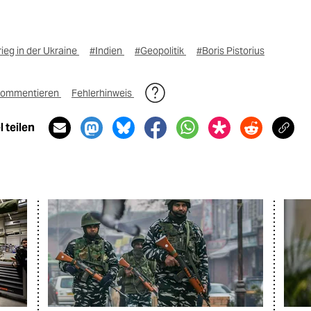
ieg in der Ukraine
#Indien
#Geopolitik
#Boris Pistorius
ommentieren
Fehlerhinweis
 teilen