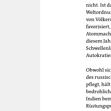
nicht. Ist 
Weltordnun
von Völker
favorisiert
Atommacht 
diesem Jah
Schwellenl
Autokratie
Obwohl sic
des russis
pflegt, häl
bedrohlich.
Indien bem
Rüstungspr