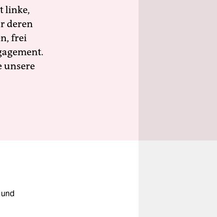
 linke,
ür deren
n, frei
ngagement.
e unsere
z und