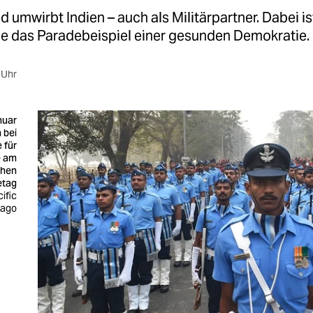
 umwirbt Indien – auch als Militärpartner. Dabei i
de das Paradebeispiel einer gesunden Demokratie.
 Uhr
nuar
 bei
 für
e am
chen
etag
ific
mago