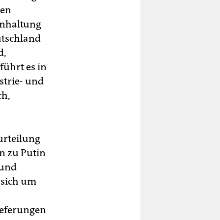
ren
inhaltung
utschland
d,
ührt es in
strie- und
ch,
urteilung
n zu Putin
 und
g sich um
ieferungen