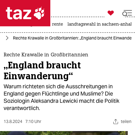

taz zahl ich
hitze
niedrigwasser
rente
landtagswahl in sachsen-anhalt

taz zahl ich
it
Rechte Krawalle in Großbritannien: „England braucht Einwander
taz zahl ich
themen
Rechte Krawalle in Großbritannien
„England braucht
politik
Einwanderung“
öko
Warum richteten sich die Ausschreitungen in
England gegen Flüchtlinge und Muslime? Die
gesellschaft
Soziologin Aleksandra Lewicki macht die Politik
verantwortlich.
kultur
sport
13.8.2024
7:10 Uhr
teilen