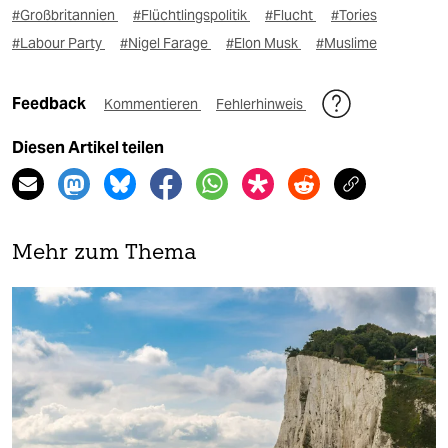
#Großbritannien
#Flüchtlingspolitik
#Flucht
#Tories
#Labour Party
#Nigel Farage
#Elon Musk
#Muslime
Feedback
Kommentieren
Fehlerhinweis
Diesen Artikel teilen
Mehr zum Thema