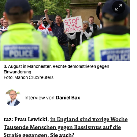
berlin
nord
wahrheit
verlag
verlag
veranstaltungen
3. August in Manchester: Rechte demonstrieren gegen
Einwanderung
shop
Foto: Manon Cruz/reuters
fragen & hilfe
Interview von
Daniel Bax
unterstützen
abo
taz: Frau Lewicki,
in England sind vorige Woche
genossenschaft
Tausende Menschen gegen Rassismus auf die
Straße gegangen
. Sie auch?