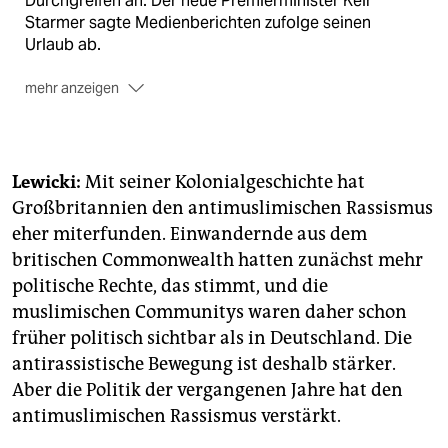
Durchgreifen an. Der neue Premierminister Keir
Starmer sagte Medienberichten zufolge seinen
Urlaub ab.
mehr anzeigen
703 Geflüchtete haben allein am Sonntag
in kleinen
Booten den Ärmelkanal von Frankreich nach
Großbritannien überquert – ein neuer Rekord seit dem
Lewicki:
Mit seiner Kolonialgeschichte hat
Amtsantritt von Starmer. Zwei Menschen kamen bei
Großbritannien den antimuslimischen Rassismus
der Überquerung ums Leben.
eher miterfunden. Einwandernde aus dem
Hunderte Menschen haben am Sonntag
an der
britischen Commonwealth hatten zunächst mehr
Beerdigung eines neunjährigen Opfers des
politische Rechte, das stimmt, und die
Messerangriffs im englischen Southport
muslimischen Communitys waren daher schon
teilgenommen. Die Tat Ende Juli, bei der drei
früher politisch sichtbar als in Deutschland. Die
Mädchen im Grundschulalter ums Leben kamen, hatte
das gesamte Land erschüttert. Hunderte Menschen
antirassistische Bewegung ist deshalb stärker.
säumten die Straße und applaudierten, als der
Aber die Politik der vergangenen Jahre hat den
Leichenzug vor einer Kirche in Southport eintraf.
(afp,
antimuslimischen Rassismus verstärkt.
dpa)