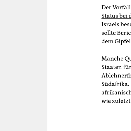
Der Vorfal
Status bei 
Israels be
sollte Ber
dem Gipfel
Manche Que
Staaten für
Ablehnerfr
Südafrika. 
afrikanisc
wie zuletz