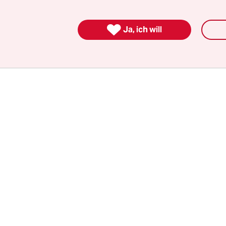
ch kein Votum durch die 52 AU-Mitgliedstaaten 

Ja, ich will