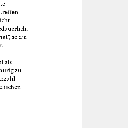
te
treffen
icht
edauerlich,
at“, so die
r.
l als
raurig zu
Anzahl
aelischen