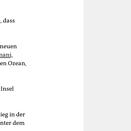
, dass
n neuen
mani,
chen Ozean,
Insel
ieg in der
unter dem