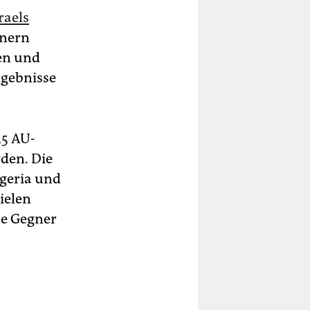
raels
gnern
ren und
rgebnisse
55 AU-
rden. Die
igeria und
ielen
he Gegner