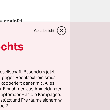
atengipfel
 Diplomatin
Gerade nicht
n
echts
ude in
weil sie
a Kalondo
esellschaft! Besonders jetzt
rt gegen Rechtsextremismus
z kooperiert daher mit „Alles
seit 2013
ller Einnahmen aus Anmeldungen
AU-
. September – an die Kampagne,
ss ist
rstützt und Freiräume sichern will,
bei?
, da es