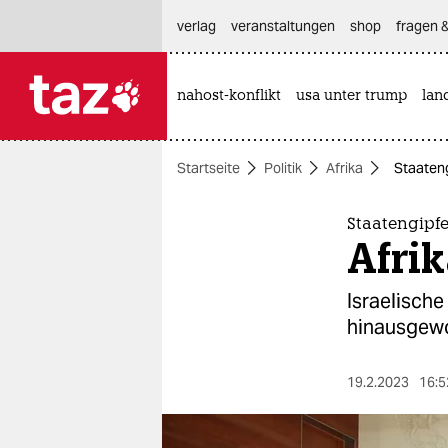
hautnavigation anspringen
hauptinhalt anspringen
footer anspringen
verlag
veranstaltungen
shop
fragen &
nahost-konflikt
usa unter trump
lan

taz zahl ich
taz zahl ich
Startseite
Politik
Afrika
Staateng
themen
politik
Staatengipfe
Afrik
öko
Israelische
gesellschaft
hinausgewor
kultur
19.2.2023
16:5
sport