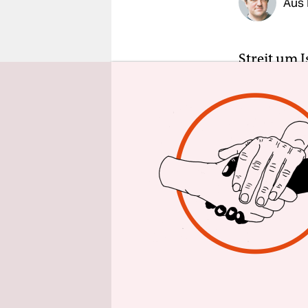
Aus 
epaper login
Streit um 
der Afrika
Sharon Bar
beobachte
Sicherheit
Äthiopiens
„nicht ein
hinterher e
Israel hat 
Palästina 
Kommissio
formal noch