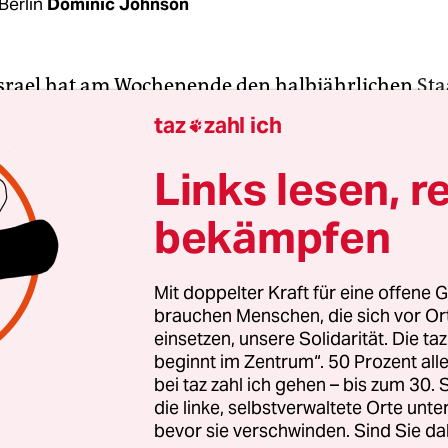
Berlin
Dominic Johnson
Israel hat am Wochenende den halbjährlichen
Sta
nischen Union (AU)
überschattet. Die israelische
taz
zahl ich

-Li, die für Israels Außenministerium das Treffe
n sollte, wurde am Samstag morgen vom
Links lesen, r
spersonal aus dem Saal im AU-Kommissionsgebä
bekämpfen
 Hauptstadt Addis Abeba hinauskomplimentiert, 
geladen“ sei, wie AU-Kommissionssprecherin Ebb
rklärte.
Mit doppelter Kraft für eine offene G
brauchen Menschen, die sich vor O
einsetzen, unsere Solidarität. Die ta
seit 2021 Beobach­ter­status bei der AU, ebenso wie 
beginnt im Zentrum“. 50 Prozent a
in Form der PLO. Aber dieser vor zwei Jahren von 
bei taz zahl ich gehen – bis zum 30
nschef
Moussa Faki Mohamed
getroffene Beschlu
die linke, selbstverwaltete Orte unte
bevor sie verschwinden. Sind Sie da
 nicht in Kraft und gilt faktisch nur provisorisch