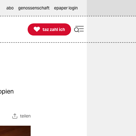
abo
genossenschaft
epaper login

taz zahl ich
taz zahl ich
opien
teilen