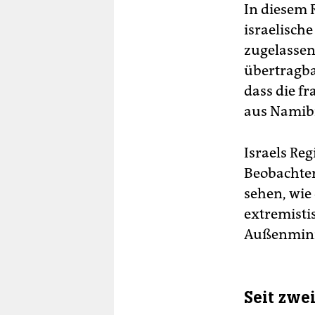
In diesem
israelische
zugelassen,
übertragba
dass die fr
aus Namib
Israels Reg
Beobachteri
sehen, wie
extremistis
Außenminis
Seit zwe