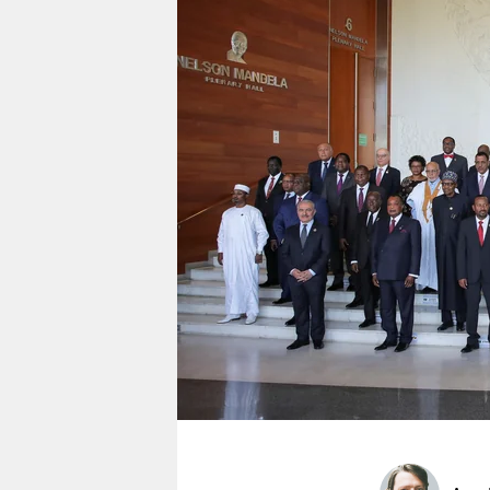
berlin
nord
wahrheit
verlag
verlag
veranstaltungen
shop
fragen & hilfe
unterstützen
abo
genossenschaft