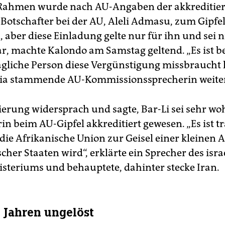
 Rahmen wurde nach AU-Angaben der akkreditier
 Botschafter bei der AU, Aleli Admasu, zum Gipfel
 aber diese Einladung gelte nur für ihn und sei n
r, machte Kalondo am Samstag geltend. „Es ist b
agliche Person diese Vergünstigung missbraucht h
ia stammende AU-Kommissionssprecherin weite
ierung widersprach und sagte, Bar-Li sei sehr woh
n beim AU-Gipfel akkreditiert gewesen. „Es ist t
 die Afrikanische Union zur Geisel einer kleinen 
cher Staaten wird“, erklärte ein Sprecher des isr
teriums und behauptete, dahinter stecke Iran.
i Jahren ungelöst