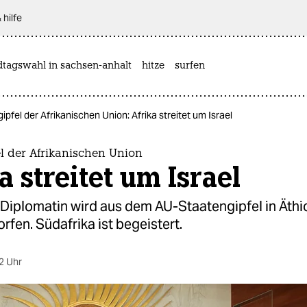
 hilfe
dtagswahl in sachsen-anhalt
hitze
surfen
ipfel der Afrikanischen Union: Afrika streitet um Israel
l der Afrikanischen Union
a streitet um Israel
 Diplomatin wird aus dem AU-Staatengipfel in Äthi
fen. Südafrika ist begeistert.
2 Uhr