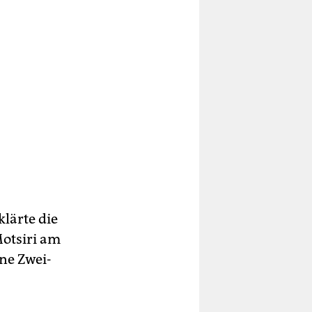
klärte die
otsiri am
ine Zwei-