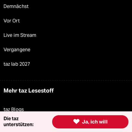
Demnächst
Vor Ort
Live im Stream
Vergangene
taz lab 2027
Mehr taz Lesestoff
taz Blogs
Die taz

Ja, ich will
taz FUTURZWEI
unterstützen: