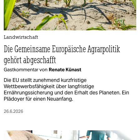
berlin
nord
wahrheit
Landwirtschaft
verlag
Die Gemeinsame Europäische Agrarpolitik
verlag
gehört abgeschafft
veranstaltungen
Gastkommentar von
Renate Künast
shop
Die EU stellt zunehmend kurzfristige
Wettbewerbsfähigkeit über langfristige
fragen & hilfe
Ernährungssicherung und den Erhalt des Planeten. Ein
Plädoyer für einen Neuanfang.
unterstützen
26.6.2026
abo
genossenschaft