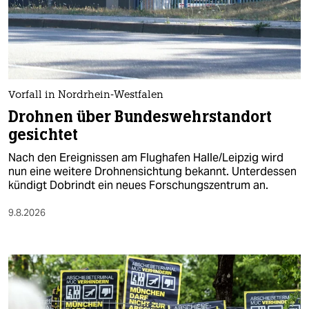
berlin
nord
wahrheit
verlag
Vorfall in Nordrhein-Westfalen
Drohnen über Bundeswehrstandort
verlag
gesichtet
veranstaltungen
Nach den Ereignissen am Flughafen Halle/Leipzig wird
nun eine weitere Drohnensichtung bekannt. Unterdessen
shop
kündigt Dobrindt ein neues Forschungszentrum an.
fragen & hilfe
9.8.2026
unterstützen
abo
genossenschaft