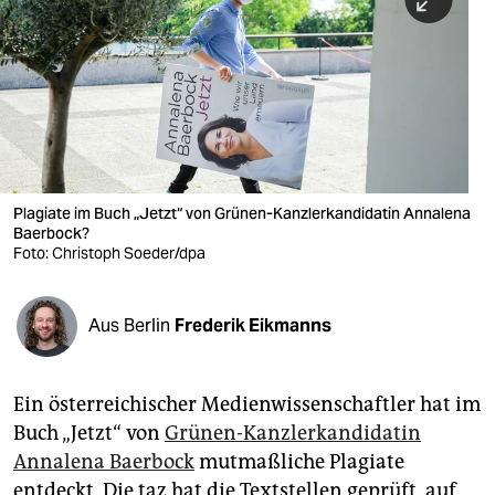
berlin
nord
wahrheit
verlag
verlag
Plagiate im Buch „Jetzt“ von Grünen-Kanzlerkandidatin Annalena
Baerbock?
veranstaltungen
Foto: Christoph Soeder/dpa
shop
fragen & hilfe
Aus Berlin
Frederik Eikmanns
unterstützen
Ein österreichischer Medienwissenschaftler hat im
abo
Buch „Jetzt“ von
Grünen-Kanzlerkandidatin
genossenschaft
Annalena Baerbock
mutmaßliche Plagiate
entdeckt. Die taz hat die Textstellen geprüft, auf