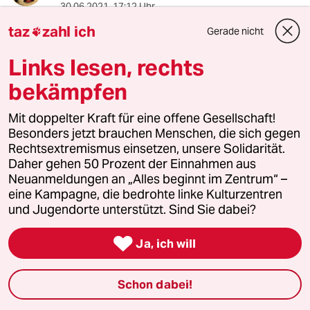
30.06.2021
,
17:12 Uhr
So könnte Scholz doch noch in einer Ampel
taz
zahl ich
Gerade nicht

Kanzler werden.
Links lesen, rechts
bekämpfen
17900 (Profil gelöscht)
1G
Mit doppelter Kraft für eine offene Gesellschaft!
30.06.2021
,
19:35 Uhr
Besonders jetzt brauchen Menschen, die sich gegen
@Rudolf Fissner:
Rechtsextremismus einsetzen, unsere Solidarität.
Wie denn, der vergisst ja angeblich
Daher gehen 50 Prozent der Einnahmen aus
alles - selbst die wichtigsten Termine
Neuanmeldungen an „Alles beginnt im Zentrum“ –
mit Banken.
eine Kampagne, die bedrohte linke Kulturzentren
und Jugendorte unterstützt. Sind Sie dabei?
Als Finanzminister eine Niete.

Ja, ich will
Rudolf Fissner
Schon dabei!
30.06.2021
,
21:22 Uhr
@17900 (Profil gelöscht):