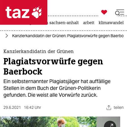

taz zahl ich
hitze
landtagswahl in sachsen-anhalt
arbeit
klimawandel

taz zahl ich
nd
Kanzlerkandidatin der Grünen: Plagiatsvorwürfe gegen Baerboc
taz zahl ich
themen
Kanzlerkandidatin der Grünen
Plagiatsvorwürfe gegen
politik
Baerbock
öko
Ein selbsternannter Plagiatsjäger hat auffällige
Stellen in dem Buch der Grünen-Politikerin
gesellschaft
gefunden. Die weist alle Vorwürfe zurück.
kultur
29.6.2021
16:42 Uhr
teilen
sport