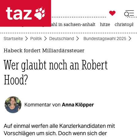

taz zahl ich
iran-krieg
landtagswahl in sachsen-anhalt
hitze
christophe

taz zahl ich
Startseite
Politik
Deutschland
Bundestagswahl 2025
taz zahl ich
Habeck fordert Milliardärssteuer
themen
Wer glaubt noch an Robert
politik
Hood?
öko
gesellschaft
Kommentar von
Anna Klöpper
kultur
sport
Auf einmal werfen alle Kanzlerkandidaten mit
Vorschlägen um sich. Doch wenn sich der