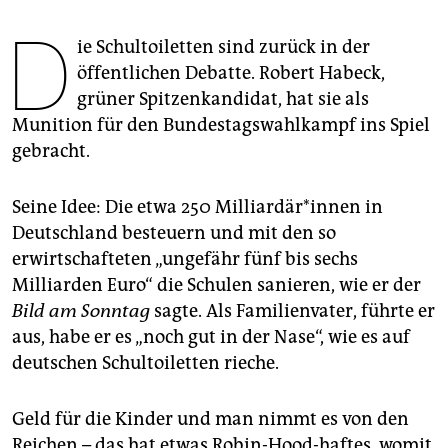
epaper login
D
ie Schultoiletten sind zurück in der
öffentlichen Debatte. Robert Habeck,
grüner Spitzenkandidat, hat sie als
Munition für den Bundestagswahlkampf ins Spiel
gebracht.
Seine Idee: Die etwa 250 Mil­li­ar­dä­r*in­nen in
Deutschland besteuern und mit den so
erwirtschafteten „ungefähr fünf bis sechs
Milliarden Euro“ die Schulen sanieren, wie er der
Bild am Sonntag
sagte. Als Familienvater, führte er
aus, habe er es „noch gut in der Nase“, wie es auf
deutschen Schultoiletten rieche.
Geld für die Kinder und man nimmt es von den
Reichen – das hat etwas Robin-Hood-haftes, womit