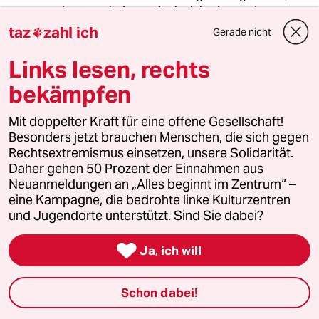
lasst euch davon doch nicht dauernd
versklaven und macht besser mal klar, was
taz
zahl ich
Gerade nicht

wirklich gute Programme sind - da wäre zB
eine Vermögensteuer sehr wohl zielführend
Links lesen, rechts
auch für die Bildung, weil die nämlich den
bekämpfen
Ländern zusteht. Wer weiß denn, wie eine
nächste Bundesregierung aussehen kann, da
ist doch bei der aktuellen Lage alles
Mit doppelter Kraft für eine offene Gesellschaft!
vollkommen offen, am Ende wird's eine Grün-
Besonders jetzt brauchen Menschen, die sich gegen
Rot-Linke Koalition, immer diese unsäglichen
Rechtsextremismus einsetzen, unsere Solidarität.
Gewissheiten über den Wahlausgang, die bei
Daher gehen 50 Prozent der Einnahmen aus
den aktuellen Verhältnissen nur daneben
Neuanmeldungen an „Alles beginnt im Zentrum“ –
gehen können ...
eine Kampagne, die bedrohte linke Kulturzentren
und Jugendorte unterstützt. Sind Sie dabei?

Ja, ich will
Walterismus
W
16.12.2024
,
11:33 Uhr
Schon dabei!
@StromerBodo:
Weil es nunmal wirklich komplett