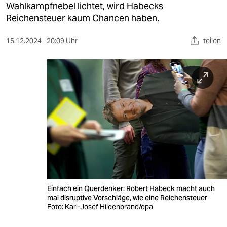
berlin
Wahlkampfnebel lichtet, wird Habecks
Reichensteuer kaum Chancen haben.
nord
15.12.2024
20:09 Uhr
teilen
wahrheit
verlag
verlag
veranstaltungen
shop
fragen & hilfe
unterstützen
Einfach ein Querdenker: Robert Habeck macht auch
abo
mal disruptive Vorschläge, wie eine Reichensteuer
Foto: Karl-Josef Hildenbrand/dpa
genossenschaft