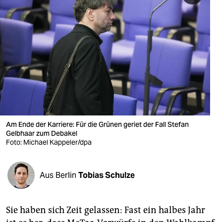
berlin
nord
wahrheit
verlag
verlag
veranstaltungen
Am Ende der Karriere: Für die Grünen geriet der Fall Stefan
shop
Gelbhaar zum Debakel
Foto: Michael Kappeler/dpa
fragen & hilfe
unterstützen
Aus Berlin
Tobias Schulze
abo
genossenschaft
Sie haben sich Zeit gelassen: Fast ein halbes Jahr