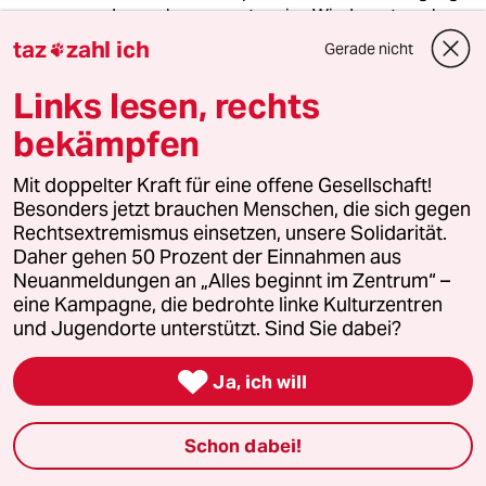
oder auch nur ansatzweise Wiedergutmachung
ist nicht in Sicht.
taz
zahl ich
Gerade nicht

Die Instrumentalisierung war damit auf ganzer
Linie erfolgreich.
Links lesen, rechts
bekämpfen
Offebacher
O
Mit doppelter Kraft für eine offene Gesellschaft!
12.06.2025
,
18:59 Uhr
Besonders jetzt brauchen Menschen, die sich gegen
Es ist sehr unbefriedigend, dass hier die
Rechtsextremismus einsetzen, unsere Solidarität.
Wahrheit nicht ermittelt wurde. Jemand muss
Daher gehen 50 Prozent der Einnahmen aus
lügen, entweder die Anklägerinnen (es war
Neuanmeldungen an „Alles beginnt im Zentrum“ –
nicht nur die Parteifreundin mit den erfundenen
eine Kampagne, die bedrohte linke Kulturzentren
Anschuldigungen beim RBB) oder Herr
und Jugendorte unterstützt. Sind Sie dabei?
Gelbhaar. Die Wahrheit unter den Tisch kehren,
wäre bei SPD oder CDU früher der

Ja, ich will
Normalzustand gewesen, vielleicht sind diese
Parteien jetzt weiter. Die Grünen kehren jetzt
alles unter den großen Teppich.
Schon dabei!