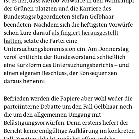
ist es her, dass MeToo-Vorwürfe in den Wahlkampf
epaper login
der Grünen platzten und die Karriere des
Bundestagsabgeordneten Stefan Gelbhaar
beendeten. Nachdem sich die heftigsten Vorwürfe
schon kurz darauf
als fingiert herausgestellt
hatten
, setzte die Partei eine
Untersuchungskommission ein. Am Donnerstag
veröffentlichte der Bundesvorstand schließlich
eine Kurzform des Untersuchungsberichts – und
einen eigenen Beschluss, der Konsequenzen
daraus benennt.
Befrieden werden die Papiere aber wohl weder die
parteiinterne Debatte um den Fall Gelbhaar noch
die um den allgemeinen Umgang mit
Belästigungsvorwürfen. Denn erstens liefert der
Bericht keine endgültige Aufklärung im konkreten