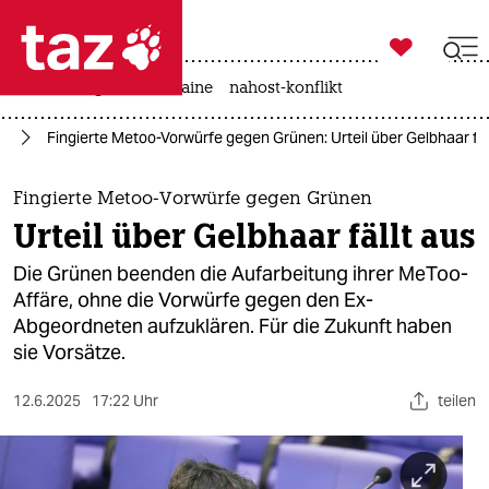

taz zahl ich
hitze
krieg in der ukraine
nahost-konflikt

taz zahl ich
oo
Fingierte Metoo-Vorwürfe gegen Grünen: Urteil über Gelbhaar fäl
taz zahl ich
themen
Fingierte Metoo-Vorwürfe gegen Grünen
Urteil über Gelbhaar fällt aus
politik
Die Grünen beenden die Aufarbeitung ihrer MeToo-
öko
Affäre, ohne die Vorwürfe gegen den Ex-
Abgeordneten aufzuklären. Für die Zukunft haben
gesellschaft
sie Vorsätze.
kultur
12.6.2025
17:22 Uhr
teilen
sport