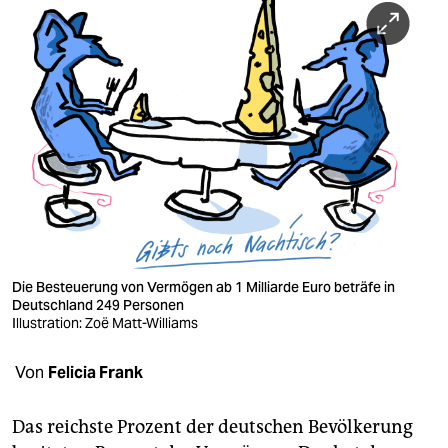
berlin
nord
wahrheit
verlag
verlag
veranstaltungen
shop
Die Besteuerung von Vermögen ab 1 Milliarde Euro beträfe in
fragen & hilfe
Deutschland 249 Personen
Illustration: Zoë Matt-Williams
unterstützen
Von
Felicia Frank
abo
genossenschaft
Das reichste Prozent der deutschen Bevölkerung