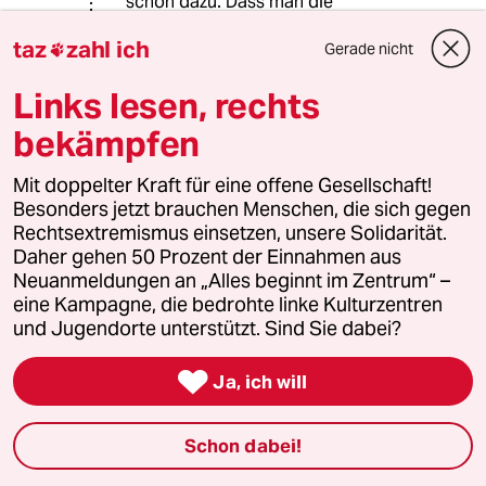
schon dazu. Dass man die
umweltschädlichen Subventionen
taz
zahl ich
(direkt wie indirekt) für Auto, Flug &
Gerade nicht

Co. sofort einstellt, auch. Dass man
Links lesen, rechts
Steuern tatsächlich auch erhält, dito.
Für das Letzte brauchen wir dabei
bekämpfen
wohl wieder mehr Leute, nicht
weniger.
Mit doppelter Kraft für eine offene Gesellschaft!
Besonders jetzt brauchen Menschen, die sich gegen
Rechtsextremismus einsetzen, unsere Solidarität.
uvw
U
Daher gehen 50 Prozent der Einnahmen aus
19.02.2025
,
03:45 Uhr
Neuanmeldungen an „Alles beginnt im Zentrum“ –
eine Kampagne, die bedrohte linke Kulturzentren
Da sich die Multi-Millionäre und Milliardäre eh
und Jugendorte unterstützt. Sind Sie dabei?
alle steuerlich ins Ausland verkrümeln - was
würde hier fehlen?

Ja, ich will
Und @Tom Tailor: "Wenn ich es mit einer
klugen Geschäftsidee und entsprechendem
Einsatz zu einem entsprechendem Vermögen
Schon dabei!
bringe soll dies via Regel unmöglich gemacht
werden?"