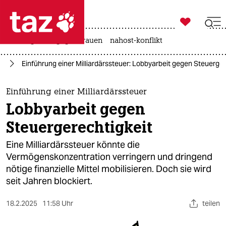

taz zahl ich
hitze
gewalt gegen frauen
nahost-konflikt

taz zahl ich
hl
Einführung einer Milliardärssteuer: Lobbyarbeit gegen Steuerger
taz zahl ich
themen
Einführung einer Milliardärssteuer
Lobbyarbeit gegen
politik
Steuergerechtigkeit
öko
Eine Milliardärssteuer könnte die
Vermögenskonzentration verringern und dringend
gesellschaft
nötige finanzielle Mittel mobilisieren. Doch sie wird
seit Jahren blockiert.
kultur
sport
18.2.2025
11:58 Uhr
teilen