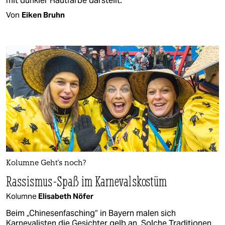
mit dunkler Hautfarbe darstellt.
Von
Eiken Bruhn
Kolumne Geht's noch?
Rassismus-Spaß im Karnevalskostüm
Kolumne
Elisabeth Nöfer
Beim „Chinesenfasching“ in Bayern malen sich
Karnevalisten die Gesichter gelb an. Solche Traditionen