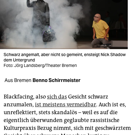
berlin
nord
wahrheit
verlag
verlag
Schwarz angemalt, aber nicht so gemeint, ensteigt Nick Shadow
dem Untergrund
veranstaltungen
Foto: Jörg Landsberg/Theater Bremen
shop
Aus Bremen
Benno Schirrmeister
fragen & hilfe
Blackfacing, also
sich das
Gesicht schwarz
unterstützen
anzumalen,
ist meistens vermeidbar
. Auch ist es,
unreflektiert, stets skandalös – weil es auf die
abo
eigentlich überwunden geglaubte rassistische
genossenschaft
Kulturpraxis Bezug nimmt, sich mit geschwärztem