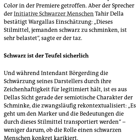
Librettoknecht Chester Kallman.
Color in der Premiere getroffen. Aber der Sprecher
der
Initiative Schwarzer Menschen
Tahir Della
Die Bremer Produktion
krankt an der schlechten
bestätigt Wargallas Einschätzung: „Dieses
Aussprache der Sänger. Die Regie setzt auf
karikaturhafte Ausstattung und ironische Reprisen
Stilmittel, jemanden schwarz zu schminken, ist
von illusionstheatralen Verblüffungseffekten mit Licht
sehr belastet“, sagte er der taz.
und Rauch. Ohne Nick Shadow schwarz zu machen,
„hätte man nicht diese Effekte“, gibt Intendant
Schwarz ist der Teufel sicherlich
Börgerding zu bedenken.
Und während Intendant Börgerding die
Schwärzung seines Darstellers durch ihre
Zeichenhaftigkeit für legitimiert hält, ist es aus
Dellas Sicht gerade der semiotische Charakter der
Schminke, die zwangsläufig rekontextualisiert: „Es
geht um den Marker und die Bedeutungen die
durch dieses Stilmittel transportiert werden“ –
weniger darum, ob die Rolle einen schwarzen
Menschen konkret karikiert.