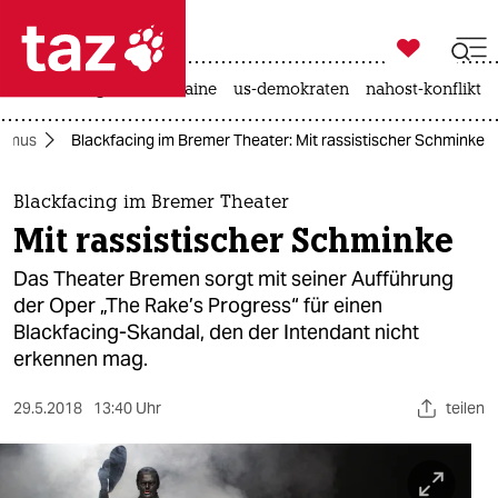

taz zahl ich
hitze
krieg in der ukraine
us-demokraten
nahost-konflikt

taz zahl ich
ismus
Blackfacing im Bremer Theater: Mit rassistischer Schminke
taz zahl ich
themen
Blackfacing im Bremer Theater
Mit rassistischer Schminke
politik
Das Theater Bremen sorgt mit seiner Aufführung
öko
der Oper „The Rake’s Progress“ für einen
Blackfacing-Skandal, den der Intendant nicht
gesellschaft
erkennen mag.
kultur
29.5.2018
13:40 Uhr
teilen
sport