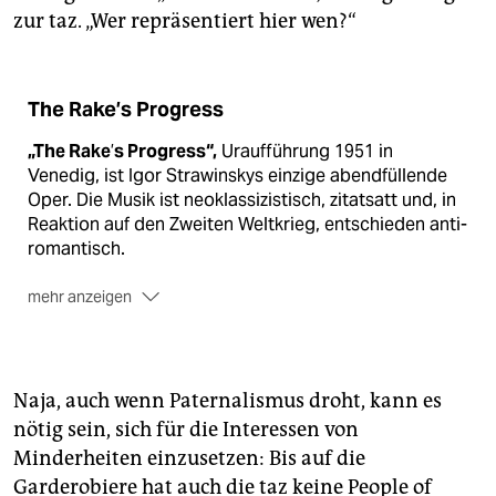
zur taz. „Wer repräsentiert hier wen?“
The Rake’s Progress
„The Rake
’
s Progress“,
Uraufführung 1951 in
Venedig, ist Igor Strawinskys einzige abendfüllende
Oper. Die Musik ist neoklassizistisch, zitatsatt und, in
Reaktion auf den Zweiten Weltkrieg, entschieden anti-
romantisch.
mehr anzeigen
Die Oper basiert
auf der gleichnamigen
Kupferstichserie, mit der William Hogarth die
Geschichte Tom Rakewells erzählt, der durch Geld –
Naja, auch wenn Paternalismus droht, kann es
und im Libretto durch den teuflischen Nick Shadow –
nötig sein, sich für die Interessen von
zum Lotterleben verführt und in der Folge wahnsinnig
Minderheiten einzusetzen: Bis auf die
wird. Dramatisiert und in barockisierende Verse
gebracht hatten das Dichterfürst W. H. Auden und
Garderobiere hat auch die taz keine People of