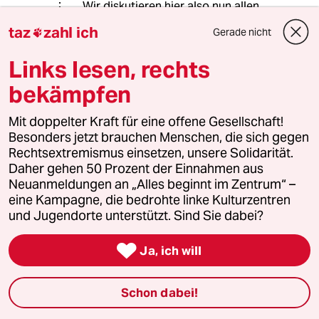
Wir diskutieren hier also nun allen
Ernstes welche Farbe der Teufel hat?
taz
zahl ich
Gerade nicht

Ist das so? - Nur damit ich auf dem
Laufenden bleib. Begreifen kann ich
Links lesen, rechts
diesen Schmarren hier eh nicht mehr.
bekämpfen
Mit doppelter Kraft für eine offene Gesellschaft!
Lowandorder
Besonders jetzt brauchen Menschen, die sich gegen
31.05.2018
,
21:14 Uhr
Rechtsextremismus einsetzen, unsere Solidarität.
@Karl Kraus:
Daher gehen 50 Prozent der Einnahmen aus
Au Backe - Heute mal der Herr Karl
Neuanmeldungen an „Alles beginnt im Zentrum“ –
als Peter Siegfried Krausenecker!;)
eine Kampagne, die bedrohte linke Kulturzentren
und Jugendorte unterstützt. Sind Sie dabei?
Sie werrn verzeihen.
Was eine Vorlage!;)) - ;) als

Ja, ich will
Schlagobers!
”Der Teufel ist ein Optimist, wenn er
glaubt, daß er die Menschen
Schon dabei!
schlechter machen kann.“
Na - der Häär! Ich bitt Sie!