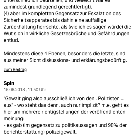
unterschiedlich beurteilen, und vielleicht war es
epaper login
zumindest grundlegend gerechtfertigt),
(4) aber im kompletten Gegensatz zur Eskalation des
Sicherheitsapparates bis dahin eine auffällige
Zurückhaltung herrschte, als (wie ich es sagen würde) die
Wut sich in wirkliche Gesetzesbrüche und Gefährdungen
entlud.
Mindestens diese 4 Ebenen, besonders die letzte, sind
aus meiner Sicht diskussions- und erklärungsbedürftig.
zum Beitrag
Spin
15.06.2018 , 11:50 Uhr
"Gewalt ging also ausschließlich von den.. Polizisten ...
aus" - wo steht das denn, auch nur implizit? m.e. geht es
hier um mehrere richtigstellungen der veröffentlichten
meinung:
- es gab (im gegensatz zu politikaussagen und 98% der
berichterstattung) polizeigewalt,