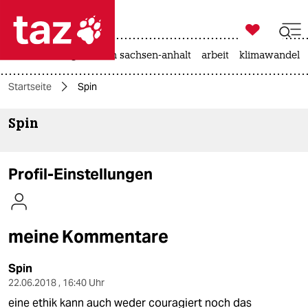

taz zahl ich
hitze
landtagswahl in sachsen-anhalt
arbeit
klimawandel

taz zahl ich
Startseite
Spin
taz zahl ich
Spin
themen
politik
Profil-Einstellungen
öko
gesellschaft
meine Kommentare
kultur
Spin
sport
22.06.2018 , 16:40 Uhr
eine ethik kann auch weder couragiert noch das