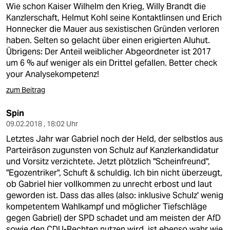
Wie schon Kaiser Wilhelm den Krieg, Willy Brandt die
Kanzlerschaft, Helmut Kohl seine Kontaktlinsen und Erich
Honnecker die Mauer aus sexistischen Gründen verloren
haben. Selten so gelacht über einen erigierten Aluhut.
Übrigens: Der Anteil weiblicher Abgeordneter ist 2017
um 6 % auf weniger als ein Drittel gefallen. Better check
your Analysekompetenz!
zum Beitrag
Spin
09.02.2018 , 18:02 Uhr
Letztes Jahr war Gabriel noch der Held, der selbstlos aus
Parteiräson zugunsten von Schulz auf Kanzlerkandidatur
und Vorsitz verzichtete. Jetzt plötzlich "Scheinfreund",
"Egozentriker", Schuft & schuldig. Ich bin nicht überzeugt,
ob Gabriel hier vollkommen zu unrecht erbost und laut
geworden ist. Dass das alles (also: inklusive Schulz' wenig
kompetentem Wahlkampf und möglicher Tiefschläge
gegen Gabriel) der SPD schadet und am meisten der AfD
sowie den CDU-Rechten nutzen wird, ist ebenso wahr wie