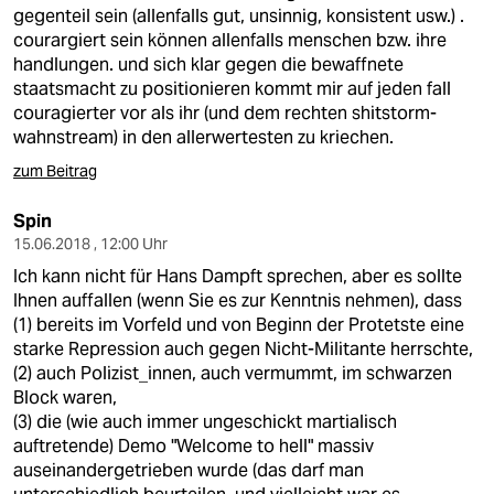
berlin
gegenteil sein (allenfalls gut, unsinnig, konsistent usw.) .
courargiert sein können allenfalls menschen bzw. ihre
nord
handlungen. und sich klar gegen die bewaffnete
staatsmacht zu positionieren kommt mir auf jeden fall
wahrheit
couragierter vor als ihr (und dem rechten shitstorm-
wahnstream) in den allerwertesten zu kriechen.
verlag
zum Beitrag
verlag
Spin
veranstaltungen
15.06.2018 , 12:00 Uhr
Ich kann nicht für Hans Dampft sprechen, aber es sollte
shop
Ihnen auffallen (wenn Sie es zur Kenntnis nehmen), dass
fragen & hilfe
(1) bereits im Vorfeld und von Beginn der Protetste eine
starke Repression auch gegen Nicht-Militante herrschte,
unterstützen
(2) auch Polizist_innen, auch vermummt, im schwarzen
Block waren,
abo
(3) die (wie auch immer ungeschickt martialisch
auftretende) Demo "Welcome to hell" massiv
genossenschaft
auseinandergetrieben wurde (das darf man