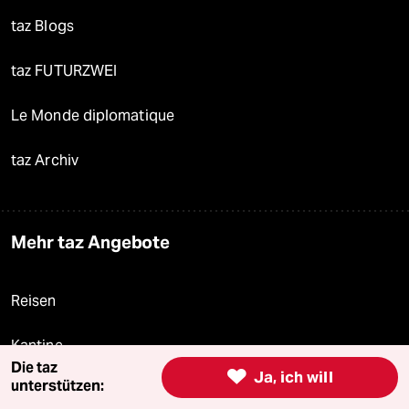
taz Blogs
taz FUTURZWEI
Le Monde diplomatique
taz Archiv
Mehr taz Angebote
Reisen
Kantine
Die taz

Ja, ich will
unterstützen:
Shop