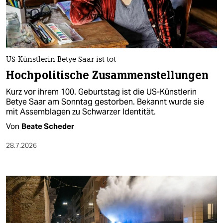
berlin
nord
wahrheit
US-Künstlerin Betye Saar ist tot
verlag
Hochpolitische Zusammenstellungen
verlag
Kurz vor ihrem 100. Geburtstag ist die US-Künstlerin
Betye Saar am Sonntag gestorben. Bekannt wurde sie
veranstaltungen
mit Assemblagen zu Schwarzer Identität.
shop
Von
Beate Scheder
fragen & hilfe
28.7.2026
unterstützen
abo
genossenschaft