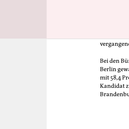
R
eh
vo
ra
St
Kreis Ober
vergangen
Bei den Bü
Berlin ge
mit 58,4 P
Kandidat z
Brandenbu