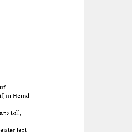
uf
if, in Hemd
:
anz toll,
ister lebt