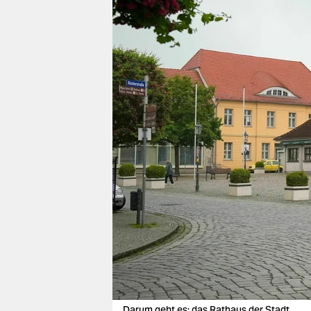
berlin
nord
wahrheit
verlag
verlag
veranstaltungen
shop
fragen & hilfe
unterstützen
abo
genossenschaft
Darum geht es: das Rathaus der Stadt