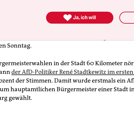
e springen über sattgrüne Felder, die Rapsfelder
ller Pracht. Gegenüber dem Backsteinbahnhof i

Ja, ich will
gt auf einem Pfahl ein Storchennest in den Himm
örche picken darin. Im 13.000-Einwohner-Städtc
havel scheint die Welt noch in Ordnung. Schien si
en Sonntag.
rgermeisterwahlen in der Stadt 60 Kilometer nör
wann
der AfD-Politiker René Stadtkewitz im erste
rozent der Stimmen. Damit wurde erstmals ein Af
um hauptamtlichen Bürgermeister einer Stadt i
rg gewählt.