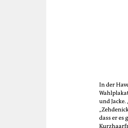
In der Have
Wahlplakat
und Jacke.
„Zehdenick 
dass er es 
Kurzhaarfr