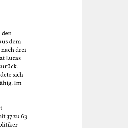
n den
 aus dem
 nach drei
at Lucas
zurück.
dete sich
fähig. Im
t
it 37 zu 63
litiker