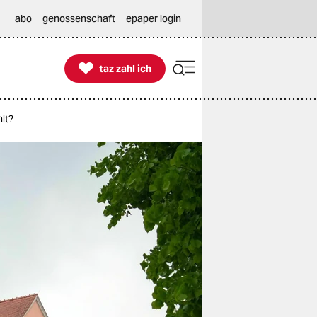
abo
genossenschaft
epaper login

taz zahl ich
taz zahl ich
lt?