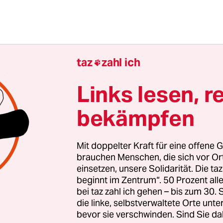
taz
zahl ich

e erstmals in Brandenburg ein
Links lesen, r
rgermeister gewählt. Eine Erku
bekämpfen
Mit doppelter Kraft für eine offene G
6 Uhr
brauchen Menschen, die sich vor O
einsetzen, unsere Solidarität. Die ta
beginnt im Zentrum“. 50 Prozent a
Zehdenick
Lilly Schröder
bei taz zahl ich gehen – bis zum 30
die linke, selbstverwaltete Orte unte
bevor sie verschwinden. Sind Sie da