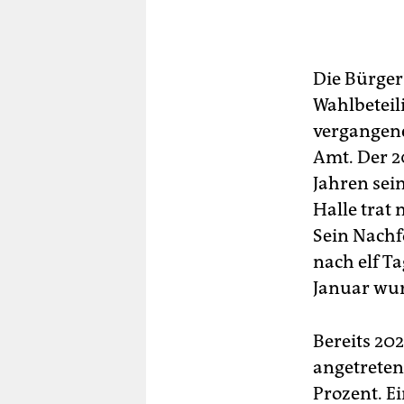
Die Bürger
Wahlbeteili
vergangene
Amt. Der 2
Jahren sei
Halle trat
Sein Nachf
nach elf T
Januar wur
Bereits 20
angetreten
Prozent. Ei