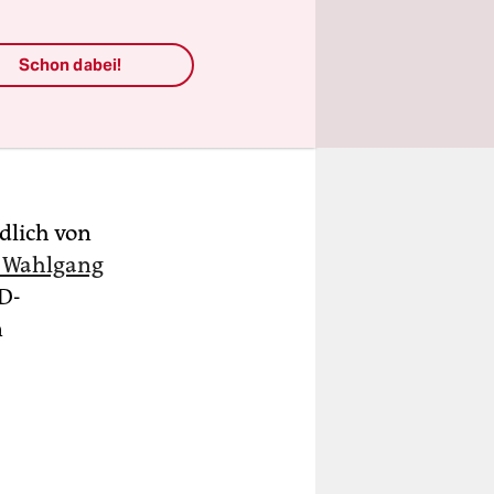
 blühen in
n Zehdenick
Schon dabei!
el, zwei
hen im
e – bis zum
dlich von
n Wahlgang
D-
n