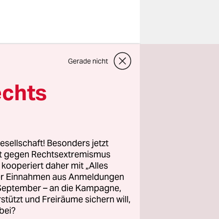
Gerade nicht
 AfD-Mann zum
echts
ndung in der Stadt
esellschaft! Besonders jetzt
teilen
rt gegen Rechtsextremismus
z kooperiert daher mit „Alles
ller Einnahmen aus Anmeldungen
. September – an die Kampagne,
rstützt und Freiräume sichern will,
bei?