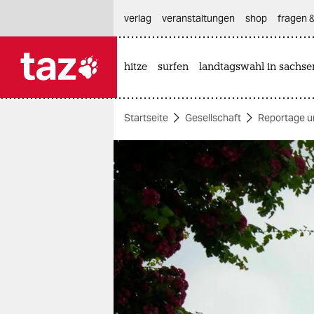
hautnavigation anspringen
hauptinhalt anspringen
footer anspringen
verlag
veranstaltungen
shop
fragen &
hitze
surfen
landtagswahl in sachse

taz zahl ich
taz zahl ich
Startseite
Gesellschaft
Reportage u
themen
politik
öko
gesellschaft
kultur
sport