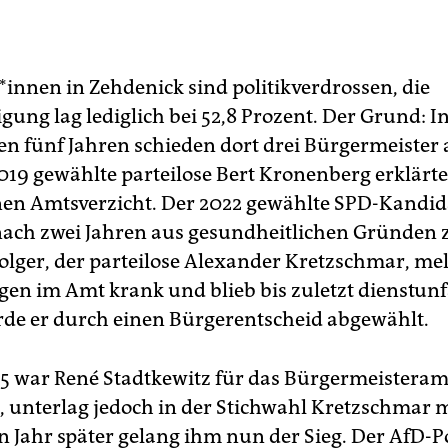
*innen in Zehdenick sind politikverdrossen, die
gung lag lediglich bei 52,8 Prozent. Der Grund: I
n fünf Jahren schieden dort drei Bürgermeister
019 gewählte parteilose Bert Kronenberg erklärte
nen Amtsverzicht. Der 2022 gewählte SPD-Kandid
 nach zwei Jahren aus gesundheitlichen Gründen 
olger, der parteilose Alexander Kretzschmar, mel
agen im Amt krank und blieb bis zuletzt dienstun
de er durch einen Bürgerentscheid abgewählt.
25 war René Stadtkewitz für das Bürgermeisteram
, unterlag jedoch in der Stichwahl Kretzschmar m
n Jahr später gelang ihm nun der Sieg. Der AfD-Po