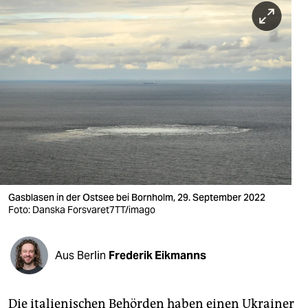
berlin
nord
wahrheit
verlag
verlag
veranstaltungen
shop
Gasblasen in der Ostsee bei Bornholm, 29. September 2022
fragen & hilfe
Foto: Danska Forsvaret7TT/imago
unterstützen
Aus Berlin
Frederik Eikmanns
abo
genossenschaft
Die italienischen Behörden haben einen Ukrainer