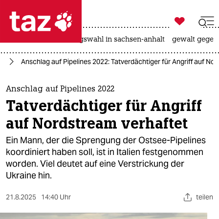

taz zahl ich
hitze
surfen
landtagswahl in sachsen-anhalt
gewalt gegen

taz zahl ich
ne
Anschlag auf Pipelines 2022: Tatverdächtiger für Angriff auf No
taz zahl ich
themen
Anschlag auf Pipelines 2022
Tatverdächtiger für Angriff
politik
auf Nordstream verhaftet
öko
Ein Mann, der die Sprengung der Ostsee-Pipelines
koordiniert haben soll, ist in Italien festgenommen
gesellschaft
worden. Viel deutet auf eine Verstrickung der
Ukraine hin.
kultur
sport
21.8.2025
14:40 Uhr
teilen