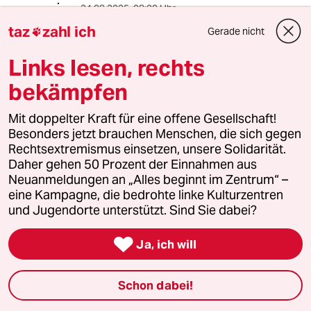
24.08.2025
,
08:00 Uhr
@Earl Offa:
taz
zahl ich
Gerade nicht

Die Ukraine verdient sich mit den
Erlösen aus den Gasverkäufen nicht
Links lesen, rechts
dumm und dämlich und verwendet
bekämpfen
dieses Geld, um unter Bruch des
Völkerrechts in ein Nachbarland
Mit doppelter Kraft für eine offene Gesellschaft!
einzufallen, dort zu morden, zu foltern
Besonders jetzt brauchen Menschen, die sich gegen
und zu vergewaltigen.
Rechtsextremismus einsetzen, unsere Solidarität.
Daher gehen 50 Prozent der Einnahmen aus
Das zu ignorieren kann man durchaus
Neuanmeldungen an „Alles beginnt im Zentrum“ –
auch als Nihilismus betrachten.
eine Kampagne, die bedrohte linke Kulturzentren
und Jugendorte unterstützt. Sind Sie dabei?
Alexander Schulz
AS

Ja, ich will
24.08.2025
,
20:47 Uhr
@Carsten S.:
Schon dabei!
Der User kritisiert, dass man eine
Rechtsprechung nicht davon