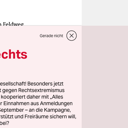
n Feldweg
 In der
Gerade nicht
tin der
eht: „Bitte
echts
“ Zwei
lerdings
besagte
esellschaft! Besonders jetzt
rt gegen Rechtsextremismus
z kooperiert daher mit „Alles
Heute
ller Einnahmen aus Anmeldungen
el schaltet
. September – an die Kampagne,
 Mitte
rstützt und Freiräume sichern will,
bei?
ange