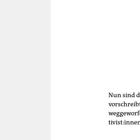
Nun sind d
vorschreib
weggeworfe
ti­vis­t:in