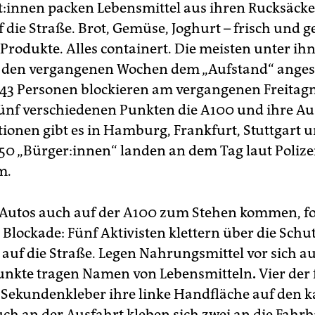
is­t:in­nen packen Lebensmittel aus ihren Rucksäcke
f die Straße. Brot, Gemüse, Joghurt – frisch und 
 Produkte. Alles containert. Die meisten unter i
in den vergangenen Wochen dem „Aufstand“ anges
43 Personen blockieren am vergangenen Freitag
fünf verschiedenen Punkten die A100 und ihre Au
tionen gibt es in Hamburg, Frankfurt, Stuttgart 
0 „Bürger:innen“ landen an dem Tag laut Polize
m.
 Autos auch auf der A100 zum Stehen kommen, fo
 Blockade: Fünf Aktivisten klettern über die Sch
 auf die Straße. Legen Nahrungsmittel vor sich au
unkte tragen Namen von Lebensmitteln
.
Vier der 
 Sekundenkleber ihre linke Handfläche auf den k
uch an der Ausfahrt kleben sich zwei an die Fahr