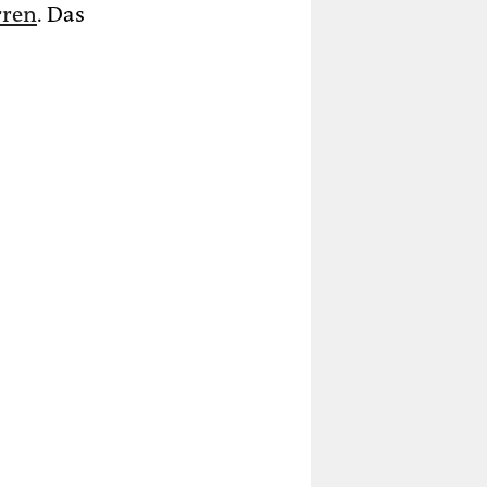
rren
. Das