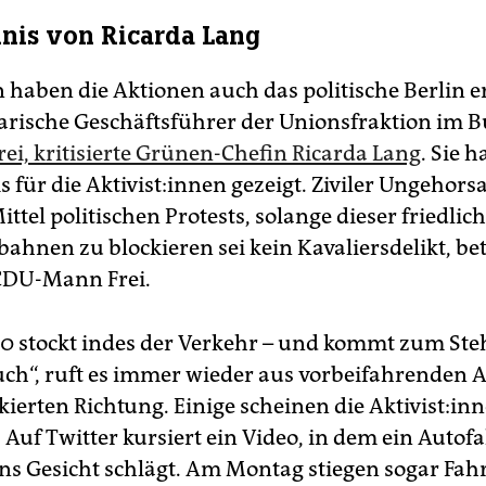
nis von Ricarda Lang
 haben die Aktionen auch das politische Berlin er
rische Geschäftsführer der Unionsfraktion im B
rei, kritisierte Grünen-Chefin Ricarda Lang
. Sie h
 für die Ak­ti­vis­t:in­nen gezeigt. Ziviler Ungehors
ittel politischen Protests, solange dieser friedlich
bahnen zu blockieren sei kein Kavaliersdelikt, be
CDU-Mann Frei.
0 stockt indes der Verkehr – und kommt zum Ste
euch“, ruft es immer wieder aus vorbeifahrenden 
ierten Richtung. Einige scheinen die Ak­ti­vis­t:in
Auf Twitter kursiert ein Video, in dem ein Autof
ins Gesicht schlägt. Am Montag stiegen sogar Fah­r