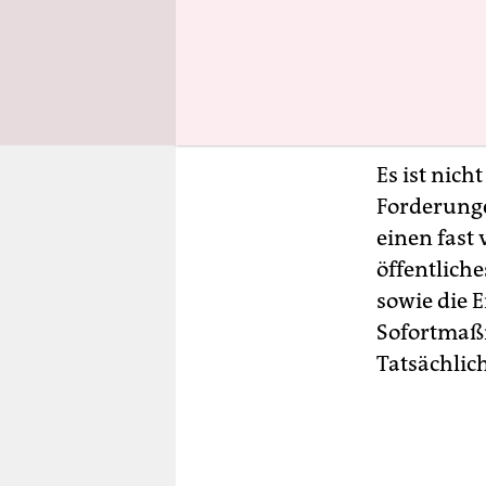
Warnwesten
„Essen rett
Großbuchst
Rot, und si
Es ist nich
Forderunge
einen fast
öffentliche
sowie die E
Sofortmaßn
Tatsächlic