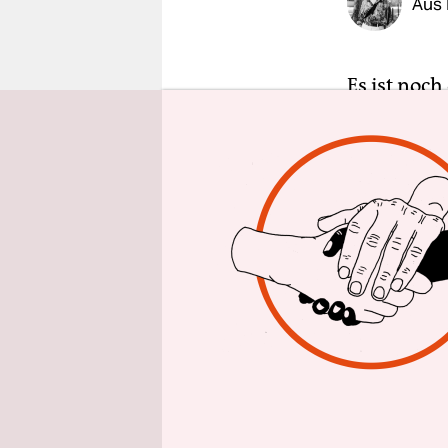
Aus 
epaper login
Es ist noc
nahe der A
SMS, die Jo
Gruppe „Au
verhalte di
kleinere T
auffallend
Gruppe.
6.50 Uhr. 
werden vie
auf Rot. Zw
sechzig er