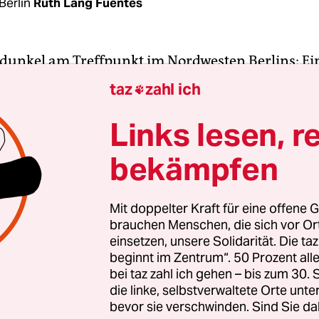
Berlin
Ruth Lang Fuentes
h dunkel am Treffpunkt im Nordwesten Berlins: Ei
utobahn A100, Ausfahrt Beusselstraße. 6.40 Uhr.
taz
zahl ich

ur­na­lis­t:in­nen am Abend zuvor von einer Aktivis
fstand der letzten Generation“ erhalten haben, st
Links lesen, r
ch unauffällig und warte, bis die Gruppe losgeht.
bekämpfen
rüppchen mit je fünf bis sechs Personen laufen al
 oft über eine Fußgängerampel an der Ausfahrt – 
Mit doppelter Kraft für eine offene G
brauchen Menschen, die sich vor O
einsetzen, unsere Solidarität. Die ta
Berufsverkehr. Menschen, die zur Arbeit fahren. 
beginnt im Zentrum“. 50 Prozent a
le von ihnen nicht pünktlich ankommen. Die Amp
bei taz zahl ich gehen – bis zum 30
ölf Ak­ti­vis­t:in­nen zwischen Anfang zwanzig und
die linke, selbstverwaltete Orte unte
bevor sie verschwinden. Sind Sie da
scheinen in wetterfester Kleidung, ziehen sich or