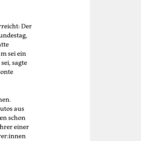
reicht: Der
undestag,
atte
am sei ein
 sei, sagte
tonte
hen.
Autos aus
­nen schon
ahrer einer
e­r:in­nen