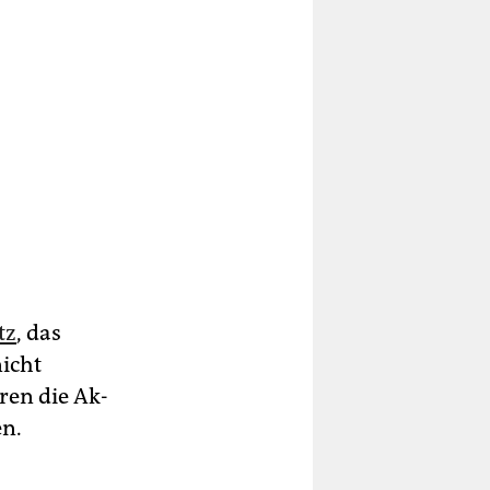
tz
, das
nicht
ren die Ak­
en.