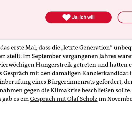
 an und setzen sich auf die Straße vor die halte
en. Leben retten“, heißt es weiß auf schwarz in

Ja, ich will
aben auf ihren Bannern. Die Fußgängerampel s
e bleiben sitzen.
t das erste Mal, dass die „letzte Generation“ unb
n stellt: Im September vergangenen Jahres waren
 vierwöchigen Hungerstreik getreten und hatten e
s Gespräch mit den damaligen Kanz­ler­kan­di­da­t:
inberufung eines Bür­ge­r:in­nen­rats gefordert, de
ahmen gegen die Klimakrise beschließen sollte.
h gab es ein
Gespräch mit Olaf Scholz
im Novembe