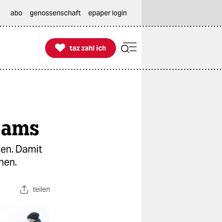
abo
genossenschaft
epaper login

taz zahl ich
taz zahl ich
sams
nen. Damit
hen.
teilen