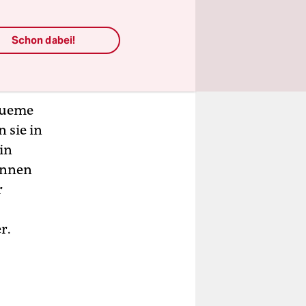
nden Autos.
Schon dabei!
pringt auf
equeme
 sie in
in
in­nen
r
r.