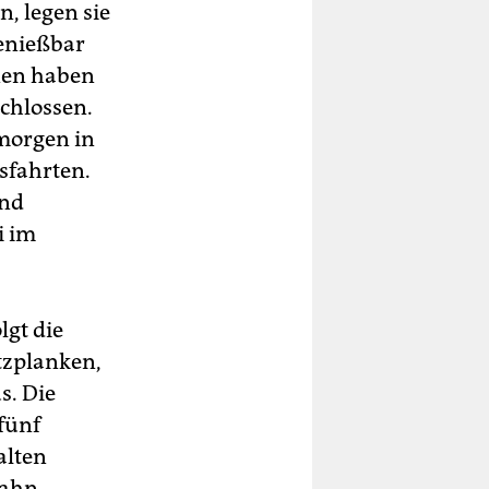
n, legen sie
genießbar
hnen haben
chlossen.
morgen in
sfahrten.
und
i im
lgt die
utzplanken,
s. Die
fünf
alten
bahn.