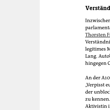
Verständ
Inzwischen
parlamenta
Thorsten F
Verständnis
legitimes M
Lang. Auto
hingegen 
An der A10
„Verpisst 
der unblock
zu kennen. 
Aktivistin 