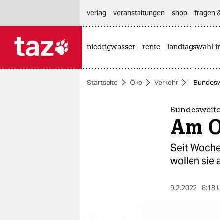
hautnavigation anspringen
hauptinhalt anspringen
footer anspringen
verlag
veranstaltungen
shop
fragen &
niedrigwasser
rente
landtagswahl i

taz zahl ich
taz zahl ich
Startseite
Öko
Verkehr
Bundesw
themen
politik
Bundesweit
Am O
öko
Seit Wochen
gesellschaft
wollen sie
kultur
9.2.2022
8:18 
sport