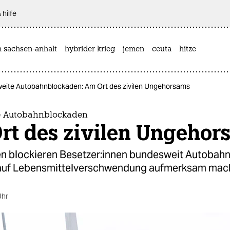
 hilfe
n sachsen-anhalt
hybrider krieg
jemen
ceuta
hitze
eite Autobahnblockaden: Am Ort des zivilen Ungehorsams
e Autobahnblockaden
rt des zivilen Ungehor
 blockieren Be­set­ze­r:in­nen bundesweit Autobah
 auf Lebensmittelverschwendung aufmerksam mac
Uhr