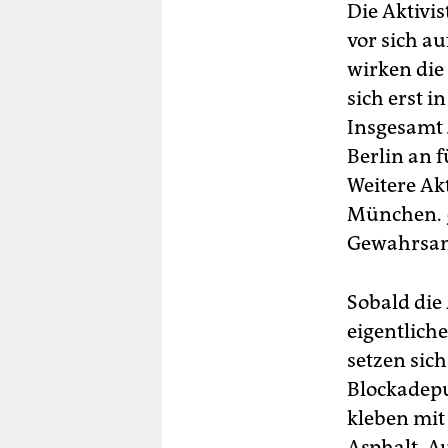
Die Ak­ti­v
vor sich au
wirken die
sich erst 
Insgesamt 
Berlin an 
Weitere Ak
München. 5
Gewahrsa
Sobald die
eigentliche
setzen sich
Blockadep
kleben mit
Asphalt. A