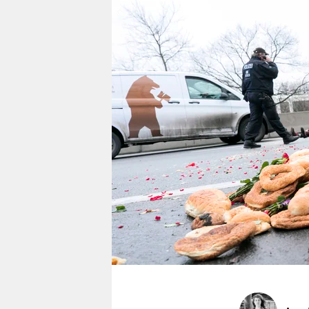
berlin
nord
wahrheit
verlag
verlag
veranstaltungen
shop
fragen & hilfe
unterstützen
abo
genossenschaft