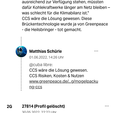
ausreichend zur Verfügung stehen, müssten
dafür Kohlekraftwerke länger am Netz bleiben –
was schlecht für die Klima­bilanz ist."
CCS wäre die Lösung gewesen. Diese
Brückentechnologie wurde ja von Greenpeace
- die Heilsbringer - tot gemacht.
Matthias Schürle
01.06.2022
,
14:26 Uhr
@cuba libre:
CCS wäre die Lösung gewesen.
CCS Risiken, Kosten & Nutzen
www.greenpeace.de/...g/mogelpacku
ng-ccs
27814 (Profil gelöscht)
2G
30.05.2022
,
22:22 Uhr