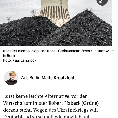
berlin
nord
wahrheit
verlag
verlag
Kohle ist nicht ganz gleich Kohle: Steinkohlekraftwerk Reuter West
in Berlin
veranstaltungen
Foto: Paul Langrock
shop
fragen & hilfe
Aus Berlin
Malte Kreutzfeldt
unterstützen
Es ist keine leichte Alternative, vor der
abo
Wirtschaftsminister Robert Habeck (Grüne)
genossenschaft
derzeit steht:
Wegen des Ukrainekriegs will
Deutschland so schnell wie möglich auf