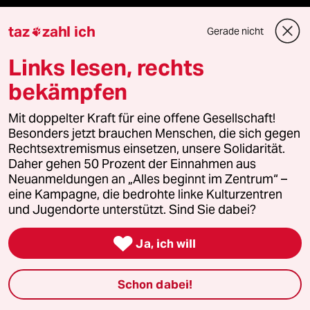
panterpreis 2026
taz
zahl ich
Gerade nicht

Links lesen, rechts
bekämpfen
Podcast
Mit doppelter Kraft für eine offene Gesellschaft!
bundestalk
Besonders jetzt brauchen Menschen, die sich gegen
Rechtsextremismus einsetzen, unsere Solidarität.
Daher gehen 50 Prozent der Einnahmen aus
fernverbindung
Neuanmeldungen an „Alles beginnt im Zentrum“ –
eine Kampagne, die bedrohte linke Kulturzentren
klima update°
und Jugendorte unterstützt. Sind Sie dabei?
Mauerecho

Ja, ich will
Freie Rede
Schon dabei!
reingehen