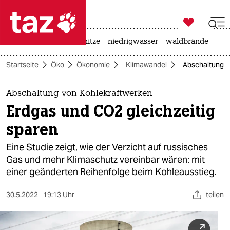

taz zahl ich
krieg in der ukraine
hitze
niedrigwasser
waldbrände

taz zahl ich
Startseite
Öko
Ökonomie
Klimawandel
Abschaltung v
taz zahl ich
themen
Abschaltung von Kohlekraftwerken
Erdgas und CO2 gleichzeitig
politik
sparen
öko
Eine Studie zeigt, wie der Verzicht auf russisches
Gas und mehr Klimaschutz vereinbar wären: mit
gesellschaft
einer geänderten Reihenfolge beim Kohleausstieg.
kultur
30.5.2022
19:13 Uhr
teilen
sport