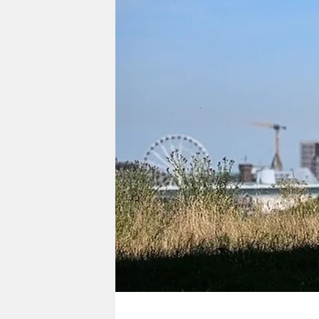
berlin
nord
wahrheit
verlag
verlag
veranstaltungen
shop
fragen & hilfe
unterstützen
abo
genossenschaft