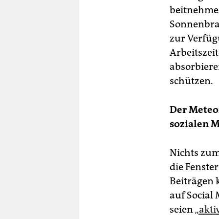
beit­neh­m
Sonnenbran
zur Verfüg
Arbeitszei
absorbiere
schützen.
Der Meteo
sozialen M
Nichts zum
die Fenste
Beiträgen k
auf Social
seien
„akti