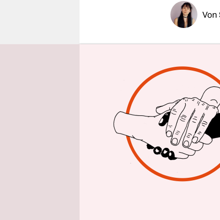
epaper login
Von
Der Klimaw
erwartete 
von mehr a
Landes sol
Wie sieht 
Das ist lei
Arbeitssch
Vorschrifte
Kriegen we