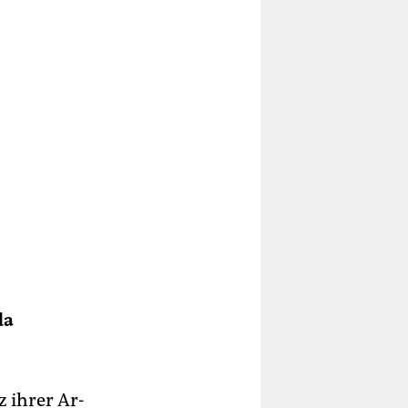
da
z ihrer Ar­