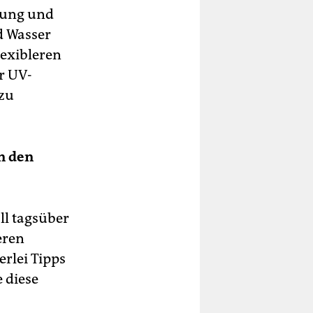
stung und
d Wasser
lexibleren
r UV-
 zu
n den
ll tagsüber
eren
erlei Tipps
 diese