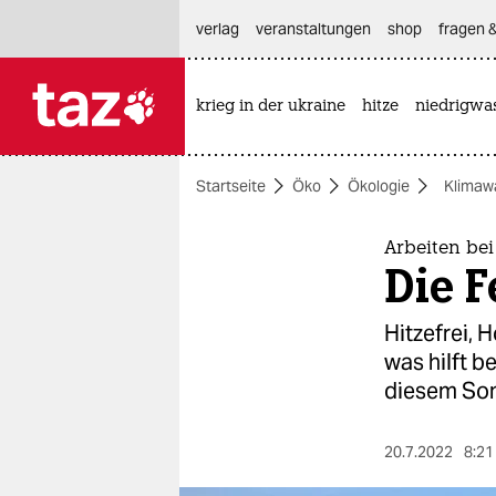
hautnavigation anspringen
hauptinhalt anspringen
footer anspringen
verlag
veranstaltungen
shop
fragen &
krieg in der ukraine
hitze
niedrigwa

taz zahl ich
taz zahl ich
Startseite
Öko
Ökologie
Klimaw
themen
politik
Arbeiten bei
Die F
öko
Hitzefrei,
gesellschaft
was hilft 
diesem So
kultur
sport
20.7.2022
8:21