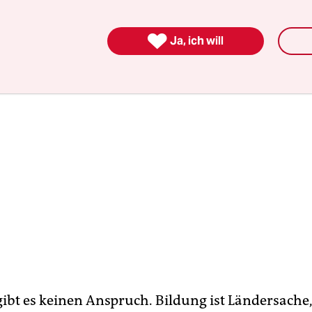
ben?

Ja, ich will
gibt es keinen Anspruch. Bildung ist Ländersache,