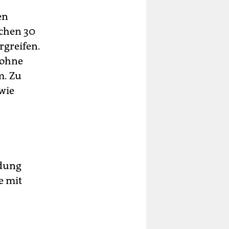
en
chen 30
greifen.
 ohne
m. Zu
wie
idung
e mit