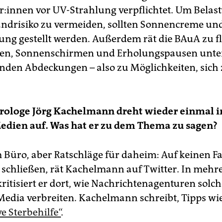
e­r:in­nen vor UV-Strahlung verpflichtet. Um Bela
drisiko zu vermeiden, sollten Sonnencreme un
ung gestellt werden. Außerdem rät die BAuA zu f
ten, Sonnenschirmen und Erholungspausen unte
nden Abdeckungen – also zu Möglichkeiten, sich
rologe Jörg Kachelmann dreht wieder einmal i
edien auf. Was hat er zu dem Thema zu sagen?
 Büro, aber Ratschläge für daheim: Auf keinen Fa
r schließen, rät Kachelmann auf Twitter. In mehr
ritisiert er dort, wie Nachrichtenagenturen solch
 Media verbreiten. Kachelmann schreibt, Tipps wie
ve Sterbehilfe“
.