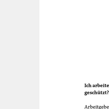
Ich arbeit
geschützt?
Ar­beit­ge­