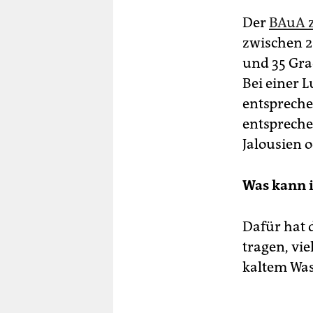
Der
BAuA z
zwischen 
und 35 Gr
Bei einer 
entsprech
entsprech
Jalousien 
Was kann 
Dafür hat 
tragen, vi
kaltem Was