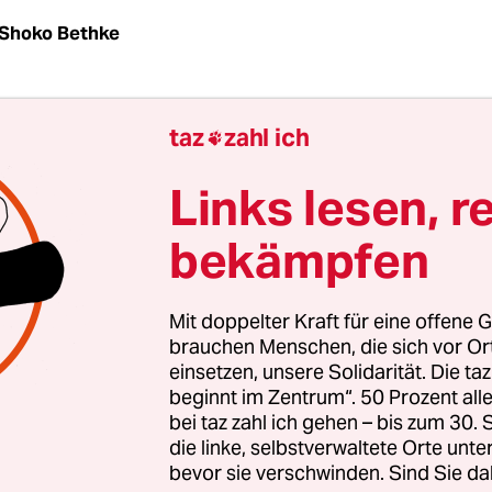
Shoko Bethke
andel klopft ans Fenster: Der Deutsche Wetterdi
taz
zahl ich

am Dienstag einen neuen Hitzerekord mit Tempe
ls 40 Grad entlang des Rheins. Auch in anderen T
Links lesen, r
lte sich das Thermometer der 40-Grad-Marke nä
bekämpfen
es da mit Hitzefrei bei der Arbeit aus?
Mit doppelter Kraft für eine offene G
brauchen Menschen, die sich vor O
der aktuell nicht vorgesehen. Die Bundesanstalt fü
einsetzen, unsere Solidarität. Die ta
utz und Arbeitsmedizin (BAuA) erklärt, dass es d
beginnt im Zentrum“. 50 Prozent a
n gibt.
bei taz zahl ich gehen – bis zum 30
die linke, selbstverwaltete Orte unte
bevor sie verschwinden. Sind Sie da
nigstens Kinder Hitzefrei, wenn sie noch kein