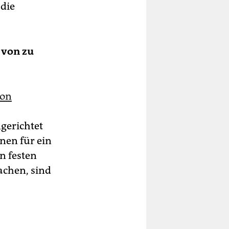
 die
 von zu
von
ngerichtet
­nen für ein
n festen
achen, sind