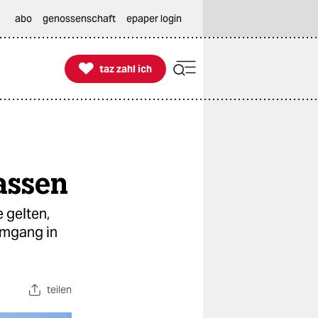
abo
genossenschaft
epaper login

taz zahl ich
taz zahl ich
lassen
 gelten,
Umgang in
teilen