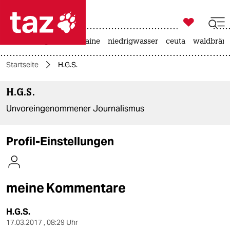

taz zahl ich
hitze
krieg in der ukraine
niedrigwasser
ceuta
waldbrän

taz zahl ich
Startseite
H.G.S.
taz zahl ich
H.G.S.
themen
Unvoreingenommener Journalismus
politik
öko
Profil-Einstellungen
gesellschaft
kultur
meine Kommentare
sport
H.G.S.
17.03.2017 , 08:29 Uhr