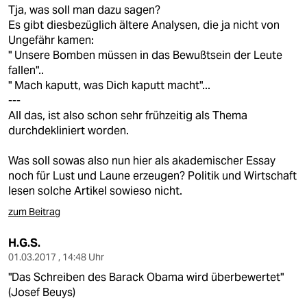
berlin
Tja, was soll man dazu sagen?
Es gibt diesbezüglich ältere Analysen, die ja nicht von
nord
Ungefähr kamen:
" Unsere Bomben müssen in das Bewußtsein der Leute
wahrheit
fallen"..
" Mach kaputt, was Dich kaputt macht"...
verlag
---
All das, ist also schon sehr frühzeitig als Thema
verlag
durchdekliniert worden.
veranstaltungen
Was soll sowas also nun hier als akademischer Essay
shop
noch für Lust und Laune erzeugen? Politik und Wirtschaft
lesen solche Artikel sowieso nicht.
fragen & hilfe
zum Beitrag
unterstützen
H.G.S.
abo
01.03.2017 , 14:48 Uhr
"Das Schreiben des Barack Obama wird überbewertet"
genossenschaft
(Josef Beuys)