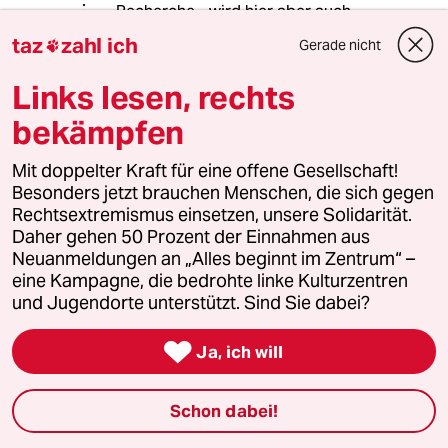
Recherche - wird hier aber auch
angedeutet, siehe
taz
zahl ich
Gerade nicht

Kennzeichenvergabe. Von daher sehe
ich meine Frage, die offenbar nicht
Links lesen, rechts
nur mich beschäftigt, nicht wirklich
beantwortet.
bekämpfen
Mit doppelter Kraft für eine offene Gesellschaft!
Besonders jetzt brauchen Menschen, die sich gegen
H.G.S.
H
Rechtsextremismus einsetzen, unsere Solidarität.
31.08.2016
,
19:33 Uhr
Daher gehen 50 Prozent der Einnahmen aus
@jhwh:
Neuanmeldungen an „Alles beginnt im Zentrum“ –
Soweit okay.- Aber Burmester (bzw.
eine Kampagne, die bedrohte linke Kulturzentren
taz) hätte aufgrund der
und Jugendorte unterstützt. Sind Sie dabei?
aufbegehrenden Gesamt-Resonanz
um den Artikel , ruhig mal was

Ja, ich will
Erklärendes dazu schreiben können.
(Eingedenk auch Ihres:
Schon dabei!
"Im Netz konnte ich dazu nichts