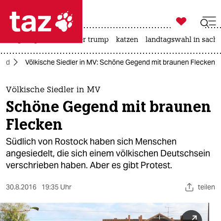

taz zahl ich
bergsteigen
usa unter trump
katzen
landtagswahl in sachs

taz zahl ich
and
Völkische Siedler in MV: Schöne Gegend mit braunen Flecken
taz zahl ich
themen
Völkische Siedler in MV
Schöne Gegend mit braunen
politik
Flecken
öko
Südlich von Rostock haben sich Menschen
angesiedelt, die sich einem völkischen Deutschsein
gesellschaft
verschrieben haben. Aber es gibt Protest.
kultur
30.8.2016
19:35 Uhr
teilen
sport