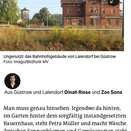
berlin
nord
wahrheit
verlag
verlag
Ungenutzt: das Bahnhofsgebäude von Lalendorf bei Güstrow
Foto: imago/Bildfunk MV
veranstaltungen
shop
fragen & hilfe
Aus Güstrow und Lalendorf
Dinah Riese
und
Zoe Sona
unterstützen
Man muss genau hinsehen. Irgendwo da hinten,
abo
im Garten hinter dem sorgfältig instandgesetzten
genossenschaft
Bauernhaus, steht Petra Müller und macht Wäsche.