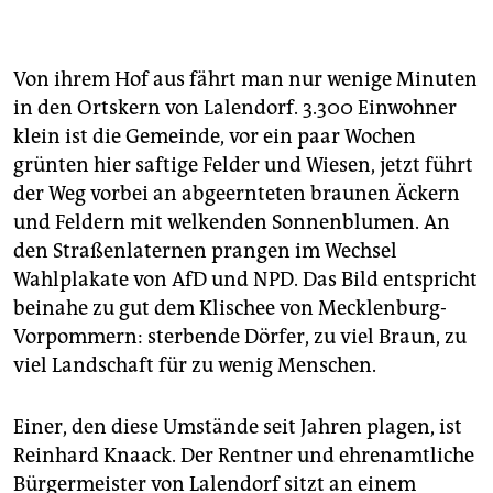
Leute
Am Donnerstag, den 01.09.2016, erörtern Karen
Larisch (Villa Kunterbündnis), Reinhard Knaack
(Bürgermeister Lalendorf) und Timo Reinfrank
(Amadeu Antonio Stiftung) im Güstrower Haus der
Von ihrem Hof aus fährt man nur wenige Minuten
Kirche „Sibrand Siegert” bei „taz.meinland – taz on
in den Ortskern von Lalendorf. 3.300 Einwohner
tour für die offene Gesellschaft“ die Frage „Wie
klein ist die Gemeinde, vor ein paar Wochen
gefährlich sind die völkischen Siedler_innen für ein
grünten hier saftige Felder und Wiesen, jetzt führt
friedliches Zusammenleben?“ Moderation: taz-
der Weg vorbei an abgeernteten braunen Äckern
Redakteur_innen Dinah Riese, Zoé Sona und Jan
Feddersen.
und Feldern mit welkenden Sonnenblumen. An
den Straßenlaternen prangen im Wechsel
Wahlplakate von AfD und NPD. Das Bild entspricht
beinahe zu gut dem Klischee von Mecklenburg-
Vorpommern: sterbende Dörfer, zu viel Braun, zu
viel Landschaft für zu wenig Menschen.
Einer, den diese Umstände seit Jahren plagen, ist
Reinhard Knaack. Der Rentner und ehrenamtliche
Bürgermeister von Lalendorf sitzt an einem